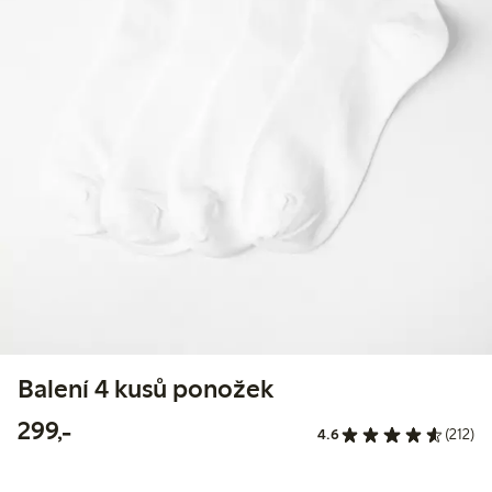
Balení 4 kusů ponožek
299,00 Kč
299,-
4.6
(212)