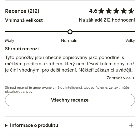
4.6
Recenze (212)
Na základě 212 hodnocení
Vnímaná velikost
Malý
Normální
Velký
Shrnutí recenzí
Tyto ponožky jsou obecně popisovány jako pohodlné, s
měkkým pocitem a střihem, který není těsný kolem nohy, což
je činí vhodnými pro delší nošení. Někteří zákazníci uvádějí
problémy s elasticitou, kvůli které ponožky sklouzávají dolů
Zobrazit více
nebo ztrácejí tvar po praní, zatímco jiní považují materiál za
Shrnutí recenzí je generované umělou inteligencí. Upozorňujeme, že text může
tenký nebo výšku lýtka za vyšší, než očekávali.
obsahovat chyby.
Všechny recenze
Informace o produktu