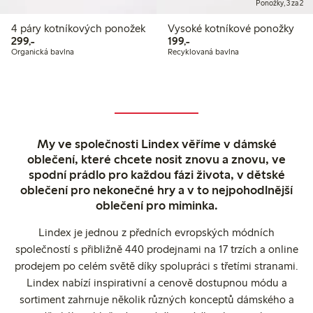
Ponožky, 3 za 2
4 páry kotníkových ponožek
Vysoké kotníkové ponožky
299,00 Kč
199,00 Kč
299,-
199,-
Organická bavlna
Recyklovaná bavlna
My ve společnosti Lindex věříme v dámské
oblečení, které chcete nosit znovu a znovu, ve
spodní prádlo pro každou fázi života, v dětské
oblečení pro nekonečné hry a v to nejpohodlnější
oblečení pro miminka.
Lindex je jednou z předních evropských módních
společností s přibližně 440 prodejnami na 17 trzích a online
prodejem po celém světě díky spolupráci s třetími stranami.
Lindex nabízí inspirativní a cenově dostupnou módu a
sortiment zahrnuje několik různých konceptů dámského a