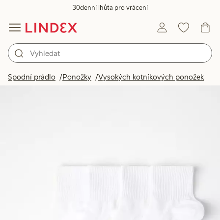
30denní lhůta pro vrácení
Spodní prádlo
Ponožky
Vysokých kotníkových ponožek