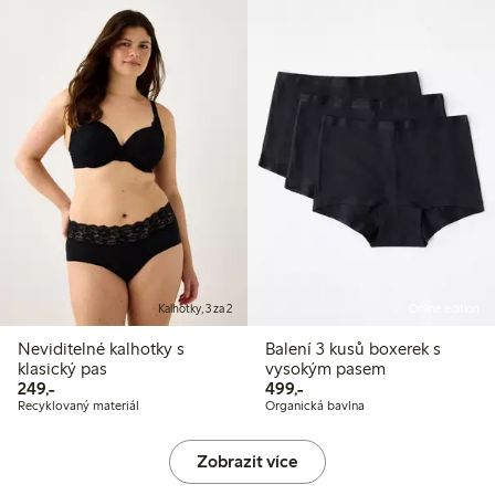
Kalhotky, 3 za 2
Online edition
Neviditelné kalhotky s
Balení 3 kusů boxerek s
klasický pas
vysokým pasem
249,00 Kč
499,00 Kč
249,-
499,-
Recyklovaný materiál
Organická bavlna
Zobrazit více