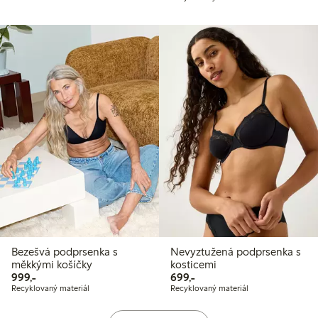
Bezešvá podprsenka s
Nevyztužená podprsenka s
měkkými košíčky
kosticemi
999,00 Kč
699,00 Kč
999,-
699,-
Recyklovaný materiál
Recyklovaný materiál