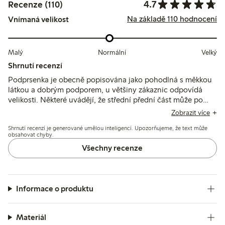
4.7
Recenze (110)
Na základě 110 hodnocení
Vnímaná velikost
Malý
Normální
Velký
Shrnutí recenzí
Podprsenka je obecně popisována jako pohodlná s měkkou
látkou a dobrým podporem, u většiny zákaznic odpovídá
velikosti. Některé uvádějí, že střední přední část může po
delším nošení způsobovat odření, a u větších poprsí mohou
Zobrazit více
být potřeba širší ramínka.
Shrnutí recenzí je generované umělou inteligencí. Upozorňujeme, že text může
obsahovat chyby.
Všechny recenze
Informace o produktu
Materiál