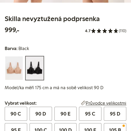
Skilla nevyztužená podprsenka
999,00 Kč
999,-
4.7
(110)
Barva:
Black
Model/ka měří 175 cm a má na sobě velikost 90 D
Vybrat velikost:
Průvodce velikostmi
Vybrat velikost:
90 C
90 D
90 E
95 C
95 D
95 E
100 C
100 D
100 E
105 B