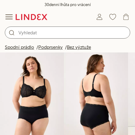
30denní lhůta pro vrácení
Produkty na obrázku
Spodní prádlo
Podprsenky
Bez výztuže