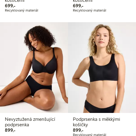
kosticemi
kosticemi
699,00 Kč
699,00 Kč
699,-
699,-
Recyklovaný materiál
Recyklovaný materiál
Nevyztužená zmenšující
Podprsenka s měkkými
podprsenka
košíčky
899,00 Kč
899,00 Kč
899,-
899,-
Recyklovaný materiál