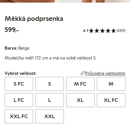
Měkká podprsenka
599,00 Kč
599,-
4.7
(489)
Barva:
Beige
Model/ka měří 172 cm a má na sobě velikost S
Vybrat velikost:
Průvodce velikostmi
Vybrat velikost:
S FC
S
M FC
M
L FC
L
XL
XL FC
XXL FC
XXL