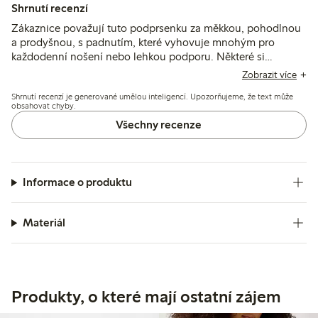
Shrnutí recenzí
Zákaznice považují tuto podprsenku za měkkou, pohodlnou
a prodyšnou, s padnutím, které vyhovuje mnohým pro
každodenní nošení nebo lehkou podporu. Některé si
všimnou omezené podpory u větších poprsí a úzkých
Zobrazit více
ramínek, zatímco většina oceňuje bezešvý design a jemnou
Shrnutí recenzí je generované umělou inteligencí. Upozorňujeme, že text může
látku na pokožce.
obsahovat chyby.
Všechny recenze
Informace o produktu
Materiál
Produkty, o které mají ostatní zájem