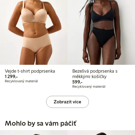
Vejde t-shirt podprsenka
Bezešvá podprsenka s
1 299,00 Kč
1 299,-
měkkými košíčky
599,00 Kč
Recyklovaný materiál
599,-
Recyklovaný materiál
Zobrazit více
Mohlo by sa vám páčiť