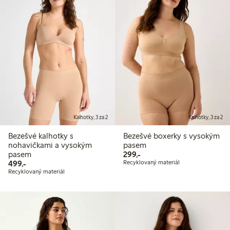
Kalhotky, 3 za 2
Kalhotky, 3 za 2
Bezešvé kalhotky s
Bezešvé boxerky s vysokým
nohavičkami a vysokým
pasem
299,00 Kč
pasem
299,-
499,00 Kč
499,-
Recyklovaný materiál
Recyklovaný materiál