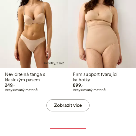
Kalhotky, 3 za 2
Neviditelná tanga s
Firm support tvarující
klasickým pasem
kalhotky
249,00 Kč
899,00 Kč
249,-
899,-
Recyklovaný materiál
Recyklovaný materiál
Zobrazit více