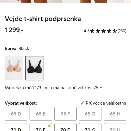
Vejde t-shirt podprsenka
1 299,00 Kč
1 299,-
4.5
(230)
Barva:
Black
Model/ka měří 173 cm a má na sobě velikost 75 F
Vybrat velikost:
Průvodce velikostmi
Vybrat velikost:
65 D
65 E
65 F
65 G
65 H
70 D
70 E
70 F
70 G
70 H