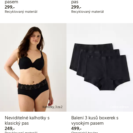
pasem
pas
299,00 Kč
299,00 Kč
299,-
299,-
Recyklovaný materiál
Recyklovaný materiál
Kalhotky, 3 za 2
Online edition
Neviditelné kalhotky s
Balení 3 kusů boxerek s
klasický pas
vysokým pasem
249,00 Kč
499,00 Kč
249,-
499,-