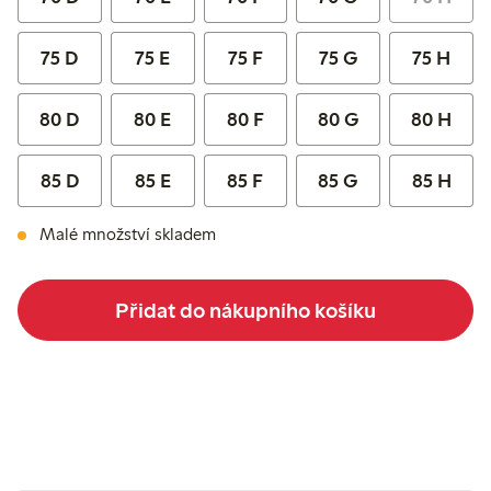
75 D
75 E
75 F
75 G
75 H
80 D
80 E
80 F
80 G
80 H
85 D
85 E
85 F
85 G
85 H
Malé množství skladem
Přidat do nákupního košíku