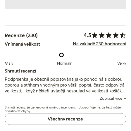
4.5
Recenze (230)
Na základě 230 hodnocení
Vnímaná velikost
Malý
Normální
Velký
Shrnutí recenzí
Podprsenka je obecně popisována jako pohodlná s dobrou
oporou a střihem vhodným pro větší poprsí, často odpovídá
velikosti, i když někteří uvádějí nesoulad ve velikosti košíčků
nebo obvodu. Několik uživatelek zmiňuje drobné problémy,
Zobrazit více
jako je umístění ramínek, podráždění švů nebo nepohodlí
Shrnutí recenzí je generované umělou inteligencí. Upozorňujeme, že text může
způsobené kosticí, ale celkově dobře vyvažuje pohodlí a
obsahovat chyby.
podporu.
Všechny recenze