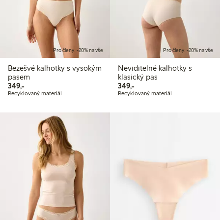
Pro členy: -20% na vše
Pro členy: -20% na vše
Bezešvé kalhotky s vysokým
Neviditelné kalhotky s
pasem
klasický pas
349,00 Kč
349,00 Kč
349,-
349,-
Recyklovaný materiál
Recyklovaný materiál