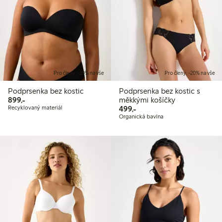
Pro členy: -20% na vše
Pro členy: -20% na vše
Podprsenka bez kostic
Podprsenka bez kostic s
899,00 Kč
899,-
měkkými košíčky
499,00 Kč
Recyklovaný materiál
499,-
Organická bavlna