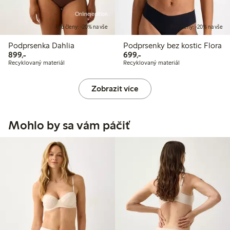
Online edition
Pro členy: -20% na vše
Pro členy: -20% na vše
Podprsenka Dahlia
Podprsenky bez kostic Flora
899,00 Kč
699,00 Kč
899,-
699,-
Recyklovaný materiál
Recyklovaný materiál
Zobrazit více
Mohlo by sa vám páčiť