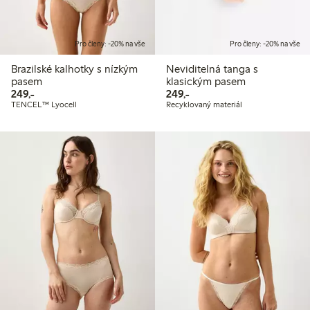
Pro členy: -20% na vše
Pro členy: -20% na vše
Brazilské kalhotky s nízkým
Neviditelná tanga s
pasem
klasickým pasem
249,00 Kč
249,00 Kč
249,-
249,-
TENCEL™ Lyocell
Recyklovaný materiál