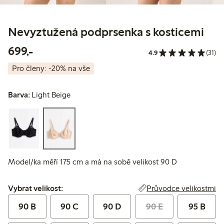
Nevyztužená podprsenka s kosticemi
699,00 Kč
699,-
4.9
(31)
Pro členy: -20% na vše
Barva:
Light Beige
Model/ka měří 175 cm a má na sobě velikost 90 D
Vybrat velikost:
Průvodce velikostmi
Vybrat velikost:
90 B
90 C
90 D
90 E
95 B