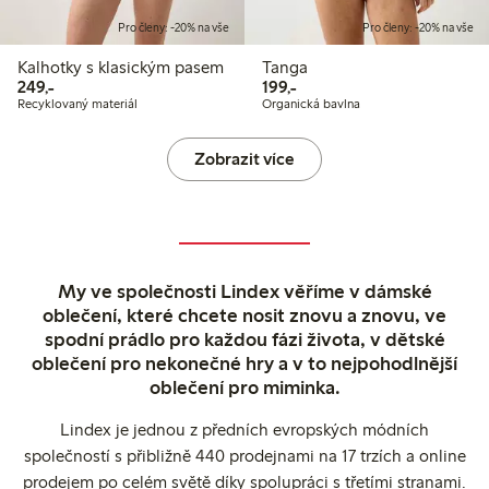
Pro členy: -20% na vše
Pro členy: -20% na vše
Kalhotky s klasickým pasem
Tanga
249,00 Kč
199,00 Kč
249,-
199,-
Recyklovaný materiál
Organická bavlna
Zobrazit více
My ve společnosti Lindex věříme v dámské
oblečení, které chcete nosit znovu a znovu, ve
spodní prádlo pro každou fázi života, v dětské
oblečení pro nekonečné hry a v to nejpohodlnější
oblečení pro miminka.
Lindex je jednou z předních evropských módních
společností s přibližně 440 prodejnami na 17 trzích a online
prodejem po celém světě díky spolupráci s třetími stranami.