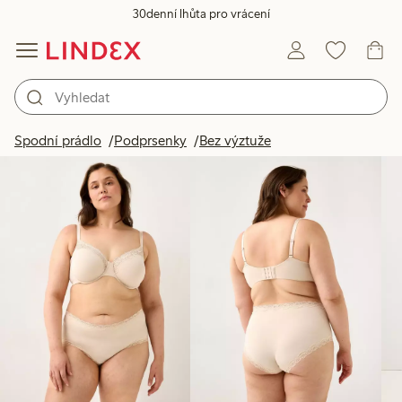
30denní lhůta pro vrácení
Produkty na obrázku
Spodní prádlo
Podprsenky
Bez výztuže