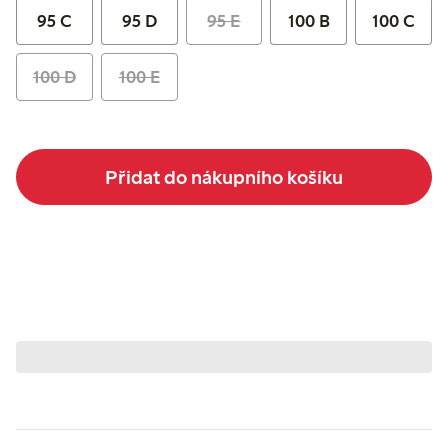
95 C
95 D
95 E
100 B
100 C
100 D
100 E
Přidat do nákupního košíku