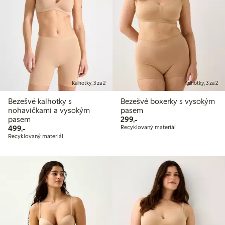
Kalhotky, 3 za 2
Kalhotky, 3 za 2
Bezešvé kalhotky s
Bezešvé boxerky s vysokým
nohavičkami a vysokým
pasem
299,00 Kč
pasem
299,-
499,00 Kč
499,-
Recyklovaný materiál
Recyklovaný materiál