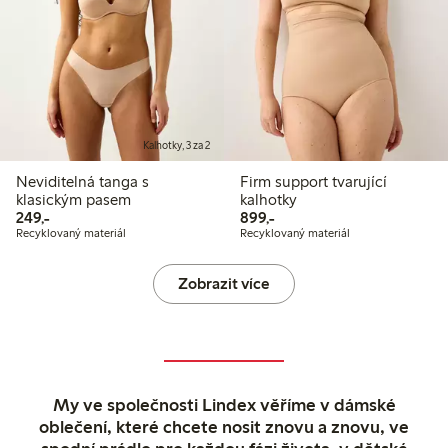
Kalhotky, 3 za 2
Neviditelná tanga s
Firm support tvarující
klasickým pasem
kalhotky
249,00 Kč
899,00 Kč
249,-
899,-
Recyklovaný materiál
Recyklovaný materiál
Zobrazit více
My ve společnosti Lindex věříme v dámské
oblečení, které chcete nosit znovu a znovu, ve