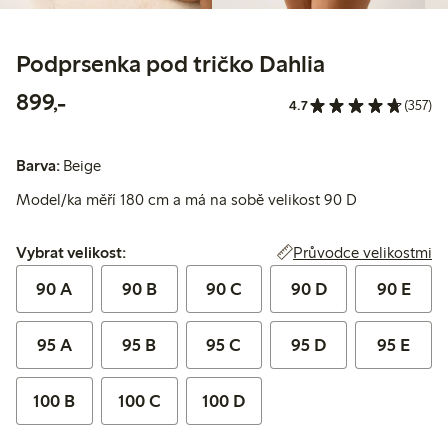
Podprsenka pod tričko Dahlia
899,00 Kč
899,-
4.7
(357)
Barva:
Beige
Model/ka měří 180 cm a má na sobě velikost 90 D
Vybrat velikost:
Průvodce velikostmi
Vybrat velikost:
90 A
90 B
90 C
90 D
90 E
95 A
95 B
95 C
95 D
95 E
100 B
100 C
100 D