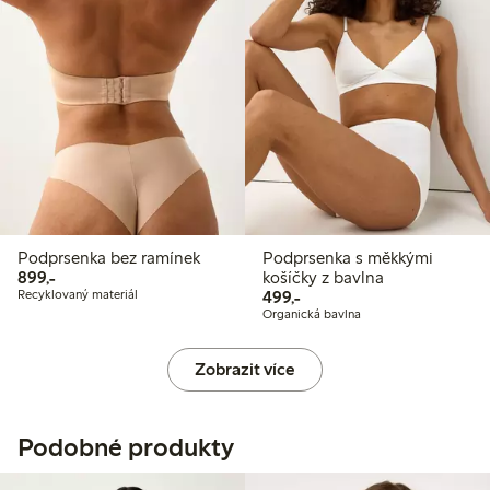
Podprsenka bez ramínek
Podprsenka s měkkými
899,00 Kč
899,-
košíčky z bavlna
499,00 Kč
Recyklovaný materiál
499,-
Organická bavlna
Zobrazit více
Podobné produkty