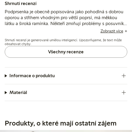
Shrnutí recenzí
Podprsenka je obecně popisována jako pohodlná s dobrou
oporou a střihem vhodným pro větší poprsí, má měkkou
látku a široká ramínka. Někteří zmiňují problémy s posuvníky
na ramínkách, které způsobují odření, a občasné
Zobrazit více
nesrovnalosti ve velikosti, zejména u košíčků a obvodu.
Shrnutí recenzí je generované umělou inteligencí. Upozorňujeme, že text může
obsahovat chyby.
Všechny recenze
Informace o produktu
Materiál
Produkty, o které mají ostatní zájem