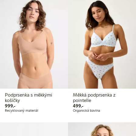
Podprsenka s měkkými
Měkká podprsenka z
košíčky
pointelle
999,00 Kč
499,00 Kč
999,-
499,-
Recyklovaný materiál
Organická bavlna