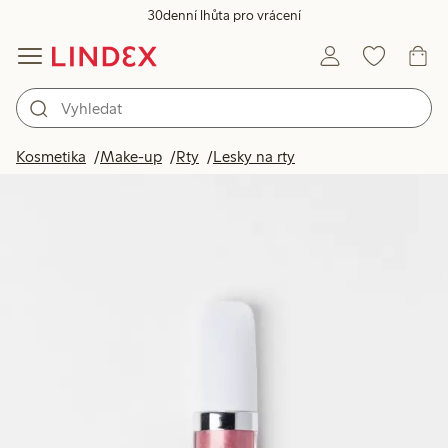
30denní lhůta pro vrácení
Kosmetika
Make-up
Rty
Lesky na rty