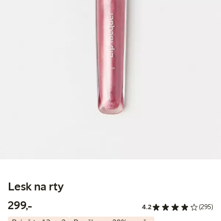
Lesk na rty
299,00 Kč
299,-
4.2
(295)