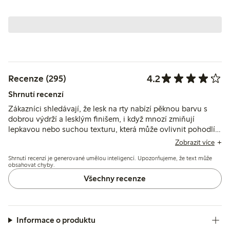
4.2
Recenze (295)
Shrnutí recenzí
Zákazníci shledávají, že lesk na rty nabízí pěknou barvu s
dobrou výdrží a lesklým finišem, i když mnozí zmiňují
lepkavou nebo suchou texturu, která může ovlivnit pohodlí a
aplikaci. Balení a vůně získávají smíšené ohlasy, někteří
Zobrazit více
zmiňují obtížné dávkování produktu nebo nepříjemný
Shrnutí recenzí je generované umělou inteligencí. Upozorňujeme, že text může
zápach.
obsahovat chyby.
Všechny recenze
Informace o produktu