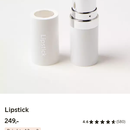
Lipstick
249,00 Kč
249,-
4.6
(580)