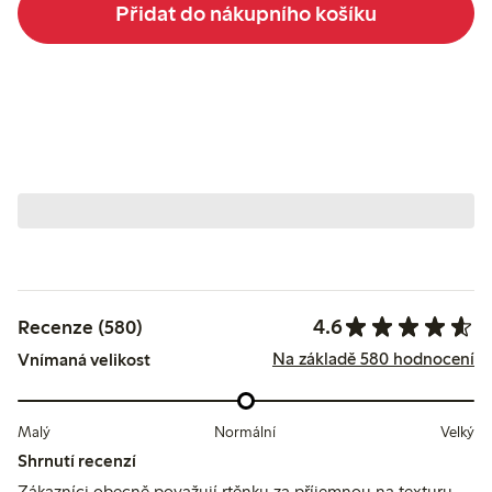
Přidat do nákupního košíku
4.6
Recenze (580)
Na základě 580 hodnocení
Vnímaná velikost
Malý
Normální
Velký
Shrnutí recenzí
Zákazníci obecně považují rtěnku za příjemnou na texturu,