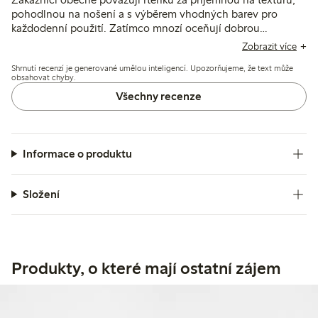
pohodlnou na nošení a s výběrem vhodných barev pro
každodenní použití. Zatímco mnozí oceňují dobrou
pigmentaci a výdrž, někteří zmiňují problémy s měkkostí,
Zobrazit více
omezeným krytím barev nebo rozdíly odstínů za různých
Shrnutí recenzí je generované umělou inteligencí. Upozorňujeme, že text může
světelných podmínek.
obsahovat chyby.
Všechny recenze
Informace o produktu
Složení
Produkty, o které mají ostatní zájem