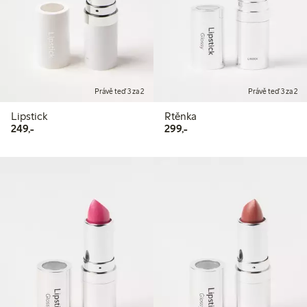
Právě teď 3 za 2
Právě teď 3 za 2
Lipstick
Rtěnka
249,00 Kč
299,00 Kč
249,-
299,-