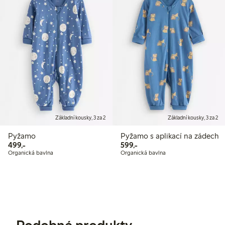
Základní kousky, 3 za 2
Základní kousky, 3 za 2
Pyžamo
Pyžamo s aplikací na zádech
499,00 Kč
599,00 Kč
499,-
599,-
Organická bavlna
Organická bavlna