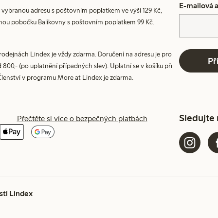
E-mailová 
 vybranou adresu s poštovním poplatkem ve výši 129 Kč,
nou pobočku Balíkovny s poštovním poplatkem 99 Kč.
prodejnách Lindex je vždy zdarma. Doručení na adresu je pro
Př
800,- (po uplatnění případných slev). Uplatní se v košíku při
Členství v programu More at Lindex je zdarma.
Sledujte
Přečtěte si více o bezpečných platbách
sti Lindex