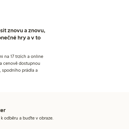
sit znovu a znovu,
nečné hry a v to
 na 17 trzích a online
ní a cenově dostupnou
, spodního prádla a
er
e k odběru a buďte v obraze.