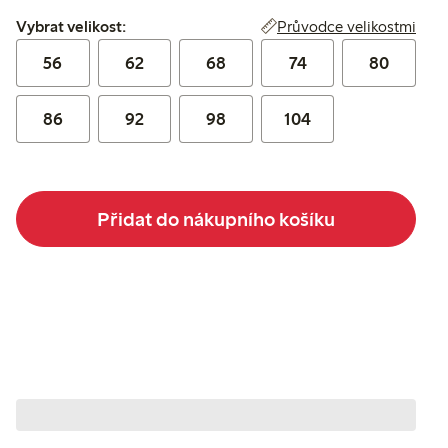
Vybrat velikost:
Průvodce velikostmi
Vybrat velikost:
56
62
68
74
80
86
92
98
104
Přidat do nákupního košíku