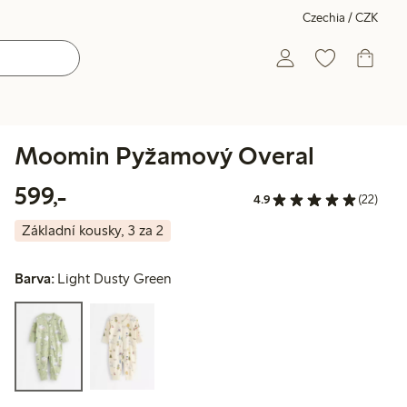
Czechia / CZK
Moomin Pyžamový Overal
599,00 Kč
599,-
4.9
(22)
Základní kousky, 3 za 2
Barva:
Light Dusty Green