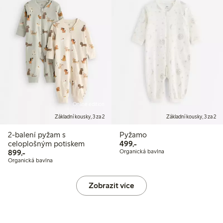
Online edition
Základní kousky, 3 za 2
Základní kousky, 3 za 2
2-balení pyžam s
Pyžamo
499,00 Kč
celoplošným potiskem
499,-
899,00 Kč
899,-
Organická bavlna
Organická bavlna
Zobrazit více