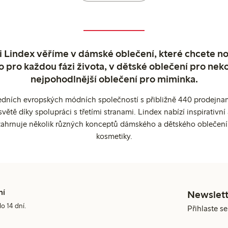
 Lindex věříme v dámské oblečení, které chcete no
o pro každou fázi života, v dětské oblečení pro neko
nejpohodlnější oblečení pro miminka.
edních evropských módních společností s přibližně 440 prodejnami
ětě díky spolupráci s třetími stranami. Lindex nabízí inspirativ
ahrnuje několik různých konceptů dámského a dětského oblečení
kosmetiky.
ní
Newslett
do 14 dní.
Přihlaste s