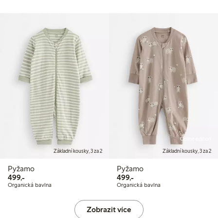
Online edition
Základní kousky, 3 za 2
Základní kousky, 3 za 2
Pyžamo
Pyžamo
499,00 Kč
499,00 Kč
499,-
499,-
Organická bavlna
Organická bavlna
Zobrazit více