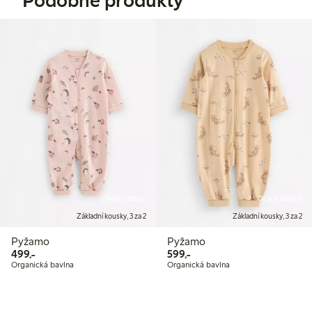
Podobné produkty
Online edition
Online edition
Základní kousky, 3 za 2
Základní kousky, 3 za 2
Pyžamo
Pyžamo
499,00 Kč
599,00 Kč
499,-
599,-
Organická bavlna
Organická bavlna