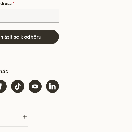
adresa
*
ihlásit se k odběru
 nás