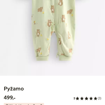
Pyžamo
499,00 Kč
499,-
5
(3)