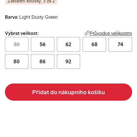
Základní kousky, 3 za 2
Barva:
Light Dusty Green
Vybrat velikost:
Průvodce velikostmi
Vybrat velikost:
50
56
62
68
74
80
86
92
Přidat do nákupního košíku