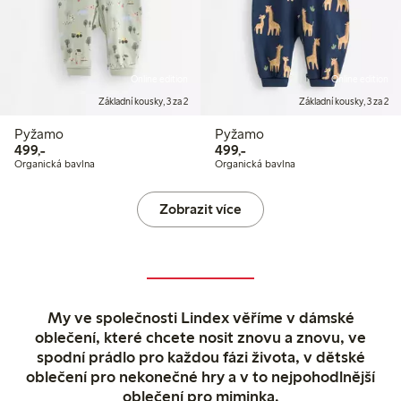
Online edition
Online edition
Základní kousky, 3 za 2
Základní kousky, 3 za 2
Pyžamo
Pyžamo
499,00 Kč
499,00 Kč
499,-
499,-
Organická bavlna
Organická bavlna
Zobrazit více
My ve společnosti Lindex věříme v dámské
oblečení, které chcete nosit znovu a znovu, ve
spodní prádlo pro každou fázi života, v dětské
oblečení pro nekonečné hry a v to nejpohodlnější
oblečení pro miminka.