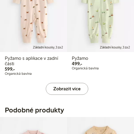
Základní kousky, 3 za 2
Základní kousky, 3 za 2
Pyžamo s aplikace v zadní
Pyžamo
499,00 Kč
části
499,-
599,00 Kč
599,-
Organická bavlna
Organická bavlna
Zobrazit více
Podobné produkty