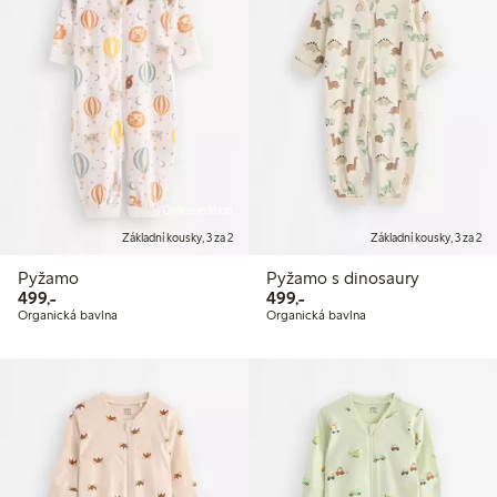
Online edition
Základní kousky, 3 za 2
Základní kousky, 3 za 2
Pyžamo
Pyžamo s dinosaury
499,00 Kč
499,00 Kč
499,-
499,-
Organická bavlna
Organická bavlna