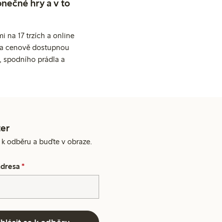
nečné hry a v to
 na 17 trzích a online
ní a cenově dostupnou
, spodního prádla a
er
e k odběru a buďte v obraze.
adresa
*