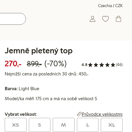
Czechia / CZK
Jemně pletený top
Snížená cena: 270,00 Kč
Běžná cena: 899,00 Kč
70% sleva
270,-
(-70%)
899,-
4.8
(46)
Nejnižší cena za posl
Nejnižší cena za posledních 30 dnů: 450,-
Barva:
Light Blue
Model/ka měří 175 cm a má na sobě velikost S
Vybrat velikost:
Průvodce velikostmi
Vybrat velikost:
XS
S
M
L
XL