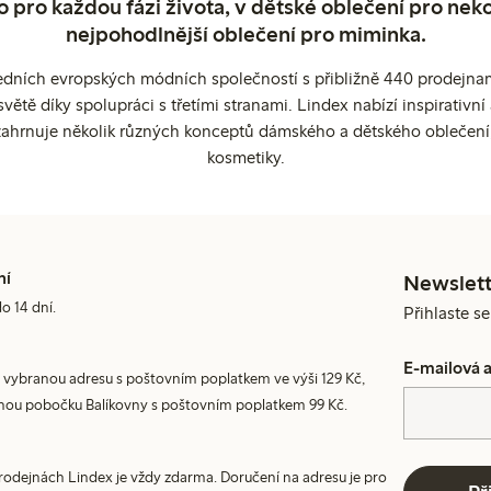
o pro každou fázi života, v dětské oblečení pro neko
nejpohodlnější oblečení pro miminka.
edních evropských módních společností s přibližně 440 prodejnami
ětě díky spolupráci s třetími stranami. Lindex nabízí inspirativ
ahrnuje několik různých konceptů dámského a dětského oblečení
kosmetiky.
ní
Newslett
do 14 dní.
Přihlaste s
E-mailová 
 vybranou adresu s poštovním poplatkem ve výši 129 Kč,
nou pobočku Balíkovny s poštovním poplatkem 99 Kč.
prodejnách Lindex je vždy zdarma. Doručení na adresu je pro