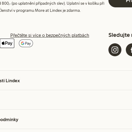
Př
800,- (po uplatnění případných slev). Uplatní se v košíku při
Členství v programu More at Lindex je zdarma.
Sledujte
Přečtěte si více o bezpečných platbách
sti Lindex
podmínky