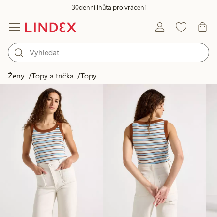
30denní lhůta pro vrácení
Produkty na obrázku
Ženy
Topy a trička
Topy