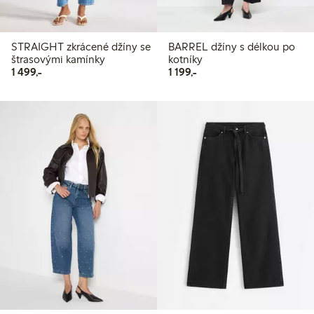
STRAIGHT zkrácené džíny se
BARREL džíny s délkou po
štrasovými kamínky
kotníky
1 499,00 Kč
1 199,00 Kč
1 499,-
1 199,-