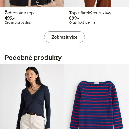
Žebrované top
Top s širokými rukávy
499,00 Kč
899,00 Kč
499,-
899,-
Organická bavlna
Organická bavlna
Zobrazit více
Podobné produkty