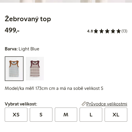
Žebrovaný top
499,00 Kč
499,-
4.8
(13)
Barva:
Light Blue
Model/ka měří 173cm cm a má na sobě velikost S
Vybrat velikost:
Průvodce velikostmi
Vybrat velikost:
XS
S
M
L
XL