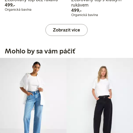
499,00 Kč
499,-
rukávem
499,00 Kč
Organická bavlna
499,-
Organická bavlna
Zobrazit více
Mohlo by sa vám páčiť