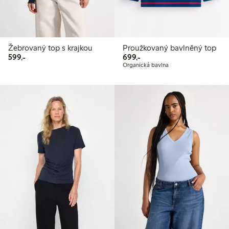
Žebrovaný top s krajkou
Proužkovaný bavlněný top
599,00 Kč
699,00 Kč
599,-
699,-
Organická bavlna