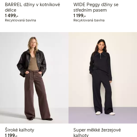
BARREL džíny v kotníkové
WIDE Peggy džíny se
délce
středním pasem
1 499,00 Kč
1 199,00 Kč
1 499,-
1 199,-
Recyklovaná bavlna
Recyklovaná bavlna
Široké kalhoty
Super měkké žerzejové
1 199,00 Kč
1 199,-
kalhoty