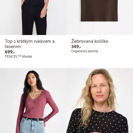
Top s krátkým rukávem a
Žebrovaná košilka
349,00 Kč
řasením
349,-
699,00 Kč
699,-
Organická bavlna
TENCEL™ Modal