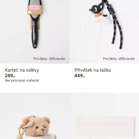
Pro členy: -20% na vše
Pro členy: -20% na vše
Kartáč na oděvy
Přívěšek na tašku
249,00 Kč
449,00 Kč
249,-
449,-
Recyklovaný materiál