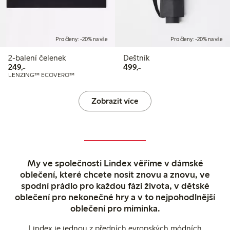
Pro členy: -20% na vše
Pro členy: -20% na vše
2-balení čelenek
Deštník
249,00 Kč
499,00 Kč
249,-
499,-
LENZING™ ECOVERO™
Zobrazit více
My ve společnosti Lindex věříme v dámské
oblečení, které chcete nosit znovu a znovu, ve
spodní prádlo pro každou fázi života, v dětské
oblečení pro nekonečné hry a v to nejpohodlnější
oblečení pro miminka.
Lindex je jednou z předních evropských módních