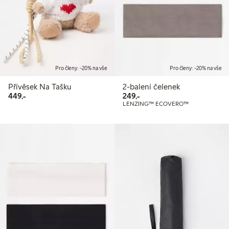
Pro členy: -20% na vše
Pro členy: -20% na vše
Přívěsek Na Tašku
2-balení čelenek
449,00 Kč
249,00 Kč
449,-
249,-
LENZING™ ECOVERO™