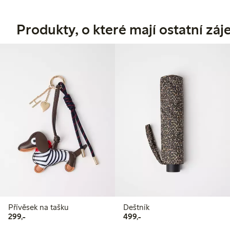
Produkty, o které mají ostatní zá
Přívěsek na tašku
Deštník
299,00 Kč
499,00 Kč
299,-
499,-