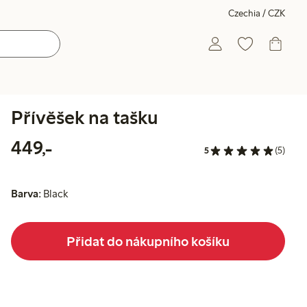
Czechia / CZK
Přívěšek na tašku
449,00 Kč
449,-
5
(5)
Barva:
Black
Přidat do nákupního košíku