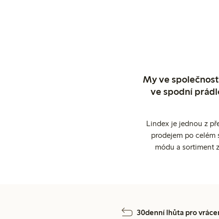
My ve společnosti
ve spodní prádl
Lindex je jednou z př
prodejem po celém sv
módu a sortiment z
30denní lhůta pro vráce