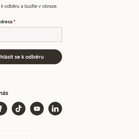
e k odběru a buďte v obraze.
adresa
*
ihlásit se k odběru
 nás