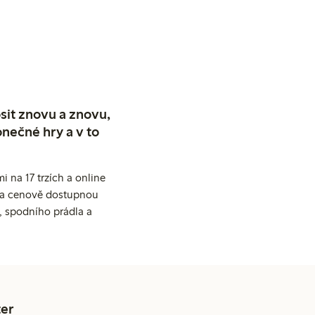
sit znovu a znovu,
nečné hry a v to
 na 17 trzích a online
ní a cenově dostupnou
, spodního prádla a
er