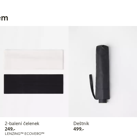
jem
2-balení čelenek
Deštník
249,00 Kč
499,00 Kč
249,-
499,-
LENZING™ ECOVERO™