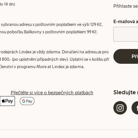
do 14 dní.
Přihlaste s
E-mailová 
 vybranou adresu s poštovním poplatkem ve výši 129 Kč,
nou pobočku Balíkovny s poštovním poplatkem 99 Kč.
prodejnách Lindex je vždy zdarma. Doručení na adresu je pro
Př
800,- (po uplatnění případných slev). Uplatní se v košíku při
Členství v programu More at Lindex je zdarma.
Sledujte
Přečtěte si více o bezpečných platbách