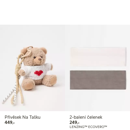
Přívěsek Na Tašku
2-balení čelenek
449,00 Kč
249,00 Kč
449,-
249,-
LENZING™ ECOVERO™