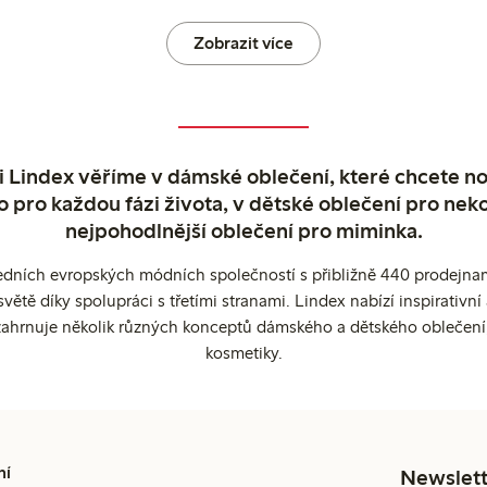
Zobrazit více
 Lindex věříme v dámské oblečení, které chcete no
o pro každou fázi života, v dětské oblečení pro neko
nejpohodlnější oblečení pro miminka.
edních evropských módních společností s přibližně 440 prodejnami
ětě díky spolupráci s třetími stranami. Lindex nabízí inspirativ
ahrnuje několik různých konceptů dámského a dětského oblečení
kosmetiky.
ní
Newslett