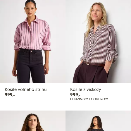
Košile volného střihu
Košile z viskózy
999,00 Kč
999,00 Kč
999,-
999,-
LENZING™ ECOVERO™