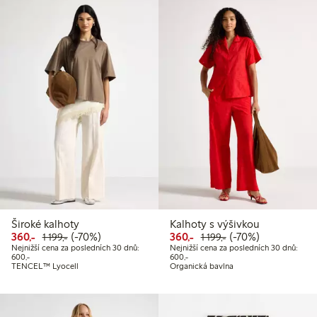
Široké kalhoty
Kalhoty s výšivkou
Snížená cena: 360,00 Kč
Běžná cena: 1 199,00 Kč
70% sleva
Snížená cena: 360,00 Kč
Běžná cena: 1 199,
70% sleva
360,-
(-70%)
360,-
(-70%)
1 199,-
1 199,-
Nejnižší cena za posledních 30 dnů:
Nejnižší cena za posledních 30 dnů:
Nejnižší cena za posledních 30 dnů: 600,00 Kč
Nejnižší cena za posledních 30 dnů
600,-
600,-
TENCEL™ Lyocell
Organická bavlna