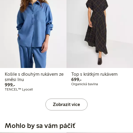
Košile s dlouhým rukávem ze
Top s krátkým rukávem
699,00 Kč
směsi lnu
699,-
999,00 Kč
999,-
Organická bavlna
TENCEL™ Lyocell
Zobrazit více
Mohlo by sa vám páčiť