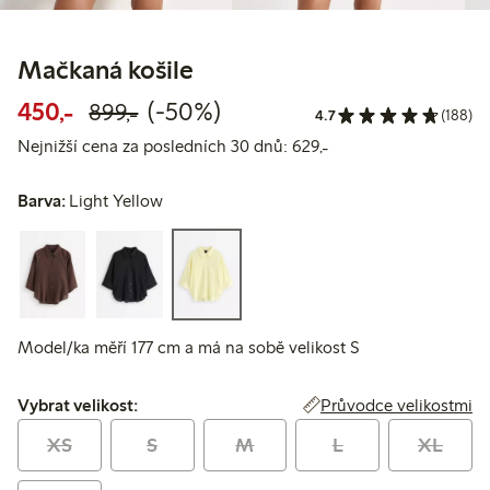
Mačkaná košile
Snížená cena: 450,00 Kč
Běžná cena: 899,00 Kč
50% sleva
450,-
(-50%)
899,-
4.7
(188)
Nejnižší cena za posl
Nejnižší cena za posledních 30 dnů: 629,-
Barva:
Light Yellow
Model/ka měří 177 cm a má na sobě velikost S
Vybrat velikost:
Průvodce velikostmi
Vybrat velikost:
XS
S
M
L
XL