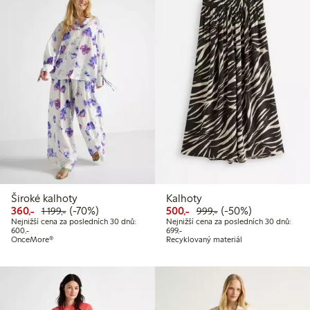
Široké kalhoty
Kalhoty
Snížená cena: 360,00 Kč
Běžná cena: 1 199,00 Kč
70% sleva
Snížená cena: 500,00 Kč
Běžná cena: 999,00
50% sleva
360,-
(-70%)
500,-
(-50%)
1 199,-
999,-
Nejnižší cena za posledních 30 dnů:
Nejnižší cena za posledních 30 dnů:
Nejnižší cena za posledních 30 dnů: 600,00 Kč
Nejnižší cena za posledních 30 dnů:
600,-
699,-
OnceMore®
Recyklovaný materiál