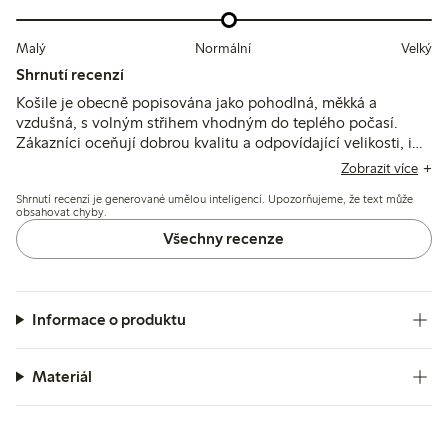
Malý
Normální
Velký
Shrnutí recenzí
Košile je obecně popisována jako pohodlná, měkká a
vzdušná, s volným střihem vhodným do teplého počasí.
Zákazníci oceňují dobrou kvalitu a odpovídající velikosti, i
když někteří ji považují za mírně průsvitnou nebo kratší, než
Zobrazit více
očekávali. Občas jsou také hlášeny drobné problémy, jako
Shrnutí recenzí je generované umělou inteligencí. Upozorňujeme, že text může
chybějící knoflíky nebo malé vady.
obsahovat chyby.
Všechny recenze
Informace o produktu
Materiál