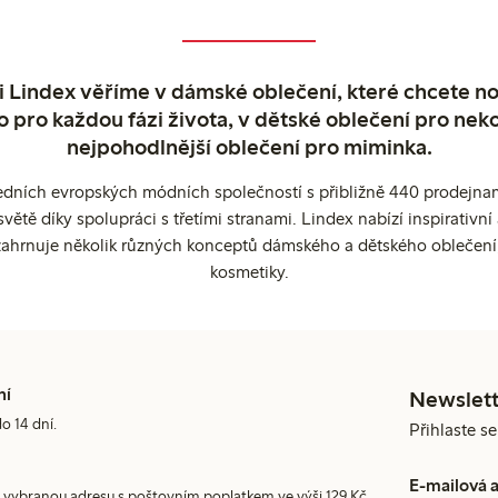
 Lindex věříme v dámské oblečení, které chcete no
o pro každou fázi života, v dětské oblečení pro neko
nejpohodlnější oblečení pro miminka.
edních evropských módních společností s přibližně 440 prodejnami
ětě díky spolupráci s třetími stranami. Lindex nabízí inspirativ
ahrnuje několik různých konceptů dámského a dětského oblečení
kosmetiky.
ní
Newslett
do 14 dní.
Přihlaste s
E-mailová 
 vybranou adresu s poštovním poplatkem ve výši 129 Kč,