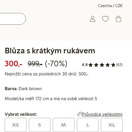
Czechia / CZK
Blůza s krátkým rukávem
Snížená cena: 300,00 Kč
Běžná cena: 999,00 Kč
70% sleva
300,-
(-70%)
999,-
4.8
(63)
Nejnižší cena za posl
Nejnižší cena za posledních 30 dnů: 500,-
Barva:
Dark brown
Model/ka měří 172 cm a má na sobě velikost S
Vybrat velikost:
Průvodce velikostmi
Vybrat velikost:
XS
S
M
L
XL