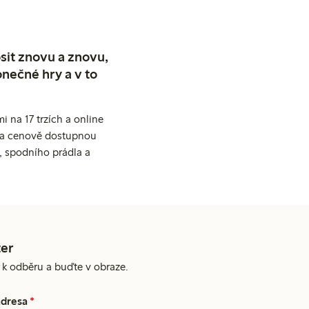
sit znovu a znovu,
nečné hry a v to
 na 17 trzích a online
ní a cenově dostupnou
, spodního prádla a
er
e k odběru a buďte v obraze.
adresa
*