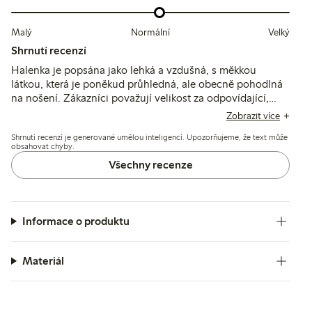
Malý
Normální
Velký
Shrnutí recenzí
Halenka je popsána jako lehká a vzdušná, s měkkou
látkou, která je poněkud průhledná, ale obecně pohodlná
na nošení. Zákazníci považují velikost za odpovídající,
uvádějí mírně volnější nebo širší střih a oceňují její
Zobrazit více
univerzálnost a snadnou údržbu po praní.
Shrnutí recenzí je generované umělou inteligencí. Upozorňujeme, že text může
obsahovat chyby.
Všechny recenze
Informace o produktu
Materiál