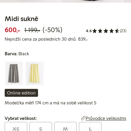
Midi sukně
Snížená cena: 600,00 Kč
Běžná cena: 1 199,00 Kč
50% sleva
600,-
(-50%)
1 199,-
4.6
(23)
Nejnižší cena za posl
Nejnižší cena za posledních 30 dnů: 839,-
Barva:
Black
Online edition
Model/ka měří 174 cm a má na sobě velikost S
Vybrat velikost:
Průvodce velikostmi
Vybrat velikost:
XS
S
M
L