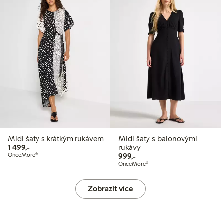
Midi šaty s krátkým rukávem
Midi šaty s balonovými
1 499,00 Kč
1 499,-
rukávy
999,00 Kč
OnceMore®
999,-
OnceMore®
Zobrazit více