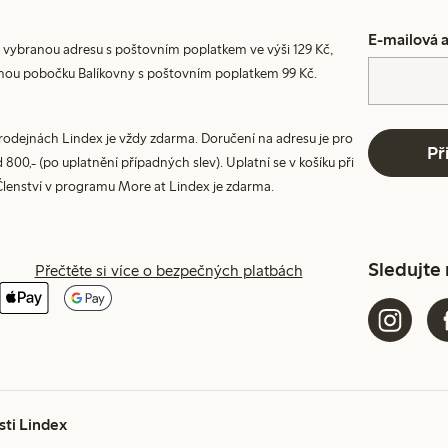
E-mailová 
 vybranou adresu s poštovním poplatkem ve výši 129 Kč,
nou pobočku Balíkovny s poštovním poplatkem 99 Kč.
prodejnách Lindex je vždy zdarma. Doručení na adresu je pro
Př
800,- (po uplatnění případných slev). Uplatní se v košíku při
Členství v programu More at Lindex je zdarma.
Sledujte
Přečtěte si více o bezpečných platbách
sti Lindex