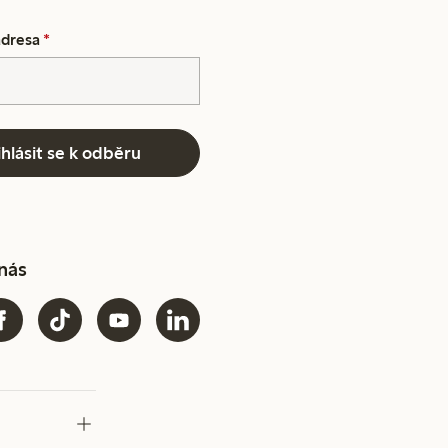
adresa
*
ihlásit se k odběru
 nás