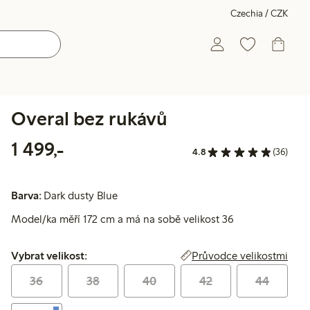
Czechia / CZK
Overal bez rukávů
1 499,00 Kč
1 499,-
4.8
(36)
Barva:
Dark dusty Blue
Model/ka měří 172 cm a má na sobě velikost 36
Vybrat velikost:
Průvodce velikostmi
Vybrat velikost:
36
38
40
42
44