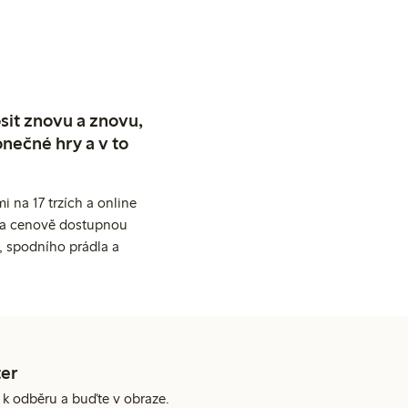
sit znovu a znovu,
nečné hry a v to
 na 17 trzích a online
ní a cenově dostupnou
, spodního prádla a
er
e k odběru a buďte v obraze.