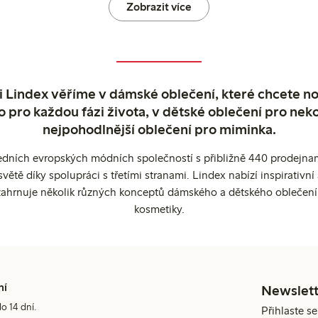
Zobrazit více
 Lindex věříme v dámské oblečení, které chcete no
o pro každou fázi života, v dětské oblečení pro neko
nejpohodlnější oblečení pro miminka.
edních evropských módních společností s přibližně 440 prodejnami
ětě díky spolupráci s třetími stranami. Lindex nabízí inspirativ
ahrnuje několik různých konceptů dámského a dětského oblečení
kosmetiky.
ní
Newslett
do 14 dní.
Přihlaste s