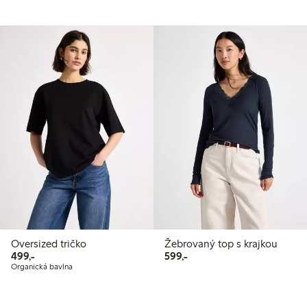
Oversized tričko
Žebrovaný top s krajkou
499,00 Kč
599,00 Kč
499,-
599,-
Organická bavlna