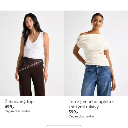
Žebrovaný top
Top z jemného úpletu s
499,00 Kč
499,-
krátkými rukávy
599,00 Kč
Organická bavlna
599,-
Organická bavlna