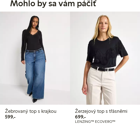
Mohlo by sa vám páčiť
Žebrovaný top s krajkou
Žerzejový top s třásněmi
599,00 Kč
699,00 Kč
599,-
699,-
LENZING™ ECOVERO™