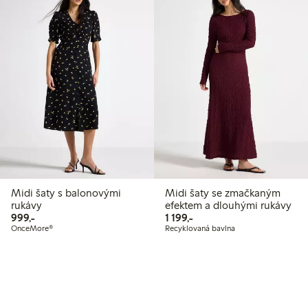
Midi šaty s balonovými
Midi šaty se zmačkaným
rukávy
efektem a dlouhými rukávy
999,00 Kč
1 199,00 Kč
999,-
1 199,-
OnceMore®
Recyklovaná bavlna