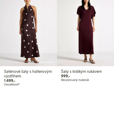
Online edition
Saténové šaty s halterovým
Šaty s krátkým rukávem
999,00 Kč
výstřihem
999,-
1 499,00 Kč
1 499,-
Recyklovaný materiál
OnceMore®