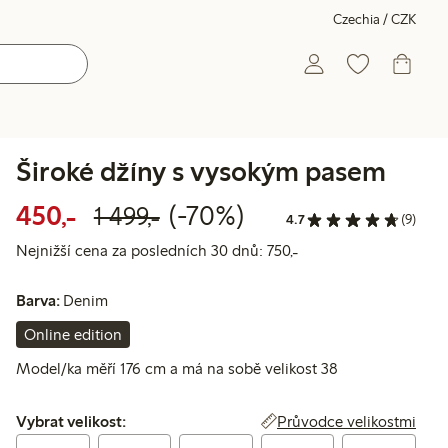
Czechia / CZK
Široké džíny s vysokým pasem
Snížená cena: 450,00 Kč
Běžná cena: 1 499,00 K
70% sleva
450,-
(-70%)
1 499,-
4.7
(9)
Nejnižší cena za posl
Nejnižší cena za posledních 30 dnů: 750,-
Barva:
Denim
Online edition
Model/ka měří 176 cm a má na sobě velikost 38
Vybrat velikost:
Průvodce velikostmi
Vybrat velikost: