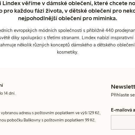
 Lindex věříme v dámské oblečení, které chcete no
o pro každou fázi života, v dětské oblečení pro neko
nejpohodlnější oblečení pro miminka.
edních evropských módních společností s přibližně 440 prodejnami
ětě díky spolupráci s třetími stranami. Lindex nabízí inspirativ
ahrnuje několik různých konceptů dámského a dětského oblečení
kosmetiky.
ní
Newslett
do 14 dní.
Přihlaste s
E-mailová 
 vybranou adresu s poštovním poplatkem ve výši 129 Kč,
nou pobočku Balíkovny s poštovním poplatkem 99 Kč.