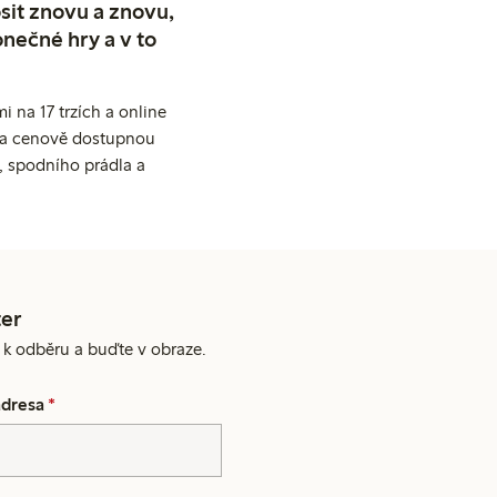
sit znovu a znovu,
nečné hry a v to
 na 17 trzích a online
ní a cenově dostupnou
, spodního prádla a
er
e k odběru a buďte v obraze.
adresa
*