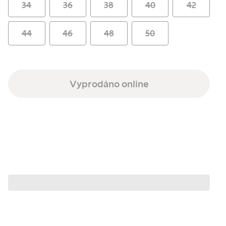
34
36
38
40
42
44
46
48
50
Vyprodáno online