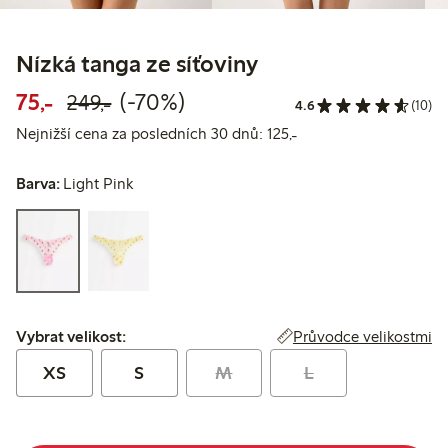
Nízká tanga ze síťoviny
Snížená cena: 75,00 Kč
Běžná cena: 249,00 Kč
70% sleva
75,-
(-70%)
249,-
4.6
(10)
Nejnižší cena za posl
Nejnižší cena za posledních 30 dnů: 125,-
Barva:
Light Pink
Vybrat velikost:
Průvodce velikostmi
Vybrat velikost:
XS
S
M
L