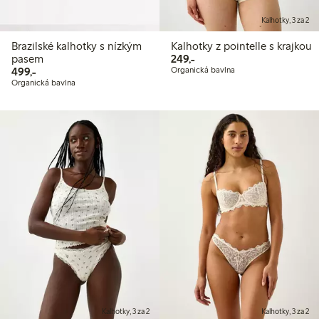
Kalhotky, 3 za 2
Brazilské kalhotky s nízkým
Kalhotky z pointelle s krajkou
249,00 Kč
pasem
249,-
499,00 Kč
499,-
Organická bavlna
Organická bavlna
Kalhotky, 3 za 2
Kalhotky, 3 za 2