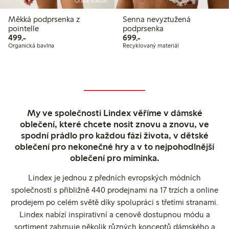
Online edition
Měkká podprsenka z
Senna nevyztužená
pointelle
podprsenka
499,00 Kč
699,00 Kč
499,-
699,-
Organická bavlna
Recyklovaný materiál
My ve společnosti Lindex věříme v dámské
oblečení, které chcete nosit znovu a znovu, ve
spodní prádlo pro každou fázi života, v dětské
oblečení pro nekonečné hry a v to nejpohodlnější
oblečení pro miminka.
Lindex je jednou z předních evropských módních
společností s přibližně 440 prodejnami na 17 trzích a online
prodejem po celém světě díky spolupráci s třetími stranami.
Lindex nabízí inspirativní a cenově dostupnou módu a
sortiment zahrnuje několik různých konceptů dámského a