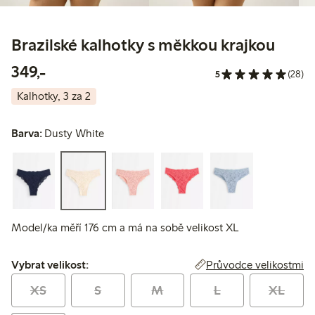
Brazilské kalhotky s měkkou krajkou
349,00 Kč
349,-
5
(28)
Kalhotky, 3 za 2
Barva:
Dusty White
Model/ka měří 176 cm a má na sobě velikost XL
Vybrat velikost:
Průvodce velikostmi
Vybrat velikost:
XS
S
M
L
XL