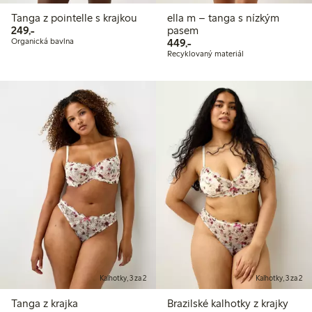
Tanga z pointelle s krajkou
ella m – tanga s nízkým
249,00 Kč
249,-
pasem
449,00 Kč
Organická bavlna
449,-
Recyklovaný materiál
Kalhotky, 3 za 2
Kalhotky, 3 za 2
Tanga z krajka
Brazilské kalhotky z krajky