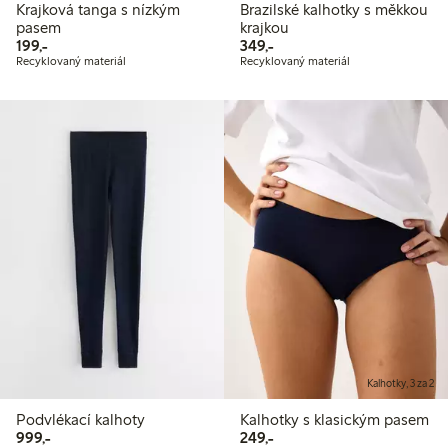
Krajková tanga s nízkým
Brazilské kalhotky s měkkou
pasem
krajkou
199,00 Kč
349,00 Kč
199,-
349,-
Recyklovaný materiál
Recyklovaný materiál
Kalhotky, 3 za 2
Podvlékací kalhoty
Kalhotky s klasickým pasem
999,00 Kč
249,00 Kč
999,-
249,-