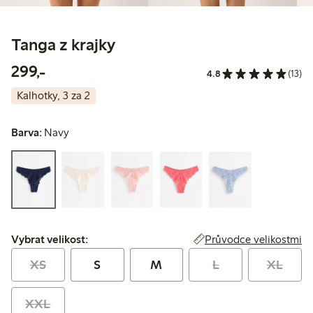
Tanga z krajky
299,00 Kč
299,-
4.8
(13)
Kalhotky, 3 za 2
Barva:
Navy
Vybrat velikost:
Průvodce velikostmi
Vybrat velikost:
XS
S
M
L
XL
XXL