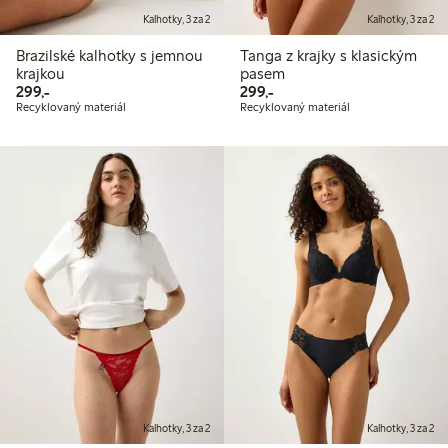
Kalhotky, 3 za 2
Kalhotky, 3 za 2
Brazilské kalhotky s jemnou
Tanga z krajky s klasickým
krajkou
pasem
299,00 Kč
299,00 Kč
299,-
299,-
Recyklovaný materiál
Recyklovaný materiál
Kalhotky, 3 za 2
Kalhotky, 3 za 2