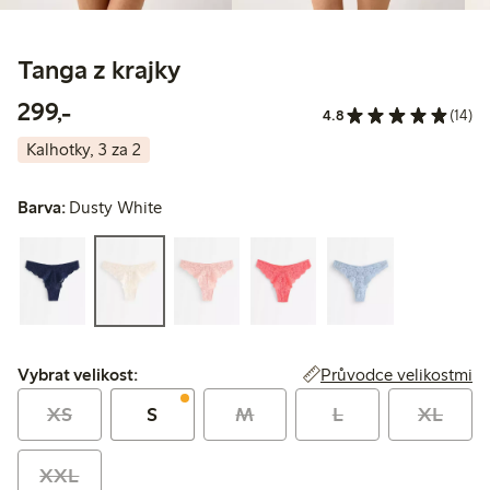
Tanga z krajky
299,00 Kč
299,-
4.8
(14)
Kalhotky, 3 za 2
Barva:
Dusty White
Vybrat velikost:
Průvodce velikostmi
Vybrat velikost:
XS
S
M
L
XL
XXL