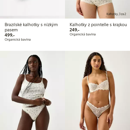
Kalhotky, 3 za 2
Brazilské kalhotky s nízkým
Kalhotky z pointelle s krajkou
249,00 Kč
pasem
249,-
499,00 Kč
499,-
Organická bavlna
Organická bavlna