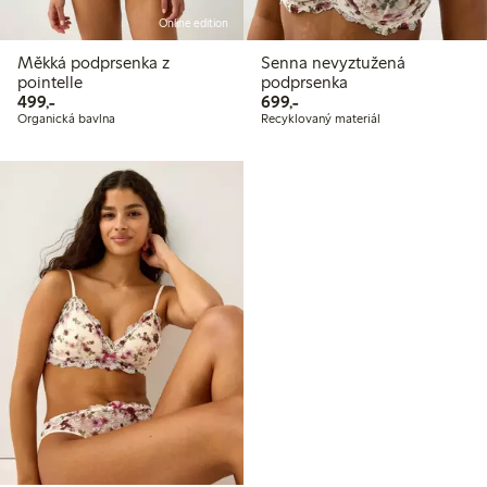
Online edition
Měkká podprsenka z
Senna nevyztužená
pointelle
podprsenka
499,00 Kč
699,00 Kč
499,-
699,-
Organická bavlna
Recyklovaný materiál