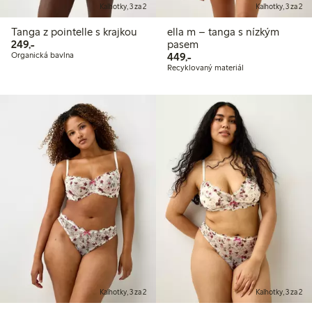
Kalhotky, 3 za 2
Kalhotky, 3 za 2
Tanga z pointelle s krajkou
ella m – tanga s nízkým
249,00 Kč
249,-
pasem
449,00 Kč
Organická bavlna
449,-
Recyklovaný materiál
Kalhotky, 3 za 2
Kalhotky, 3 za 2