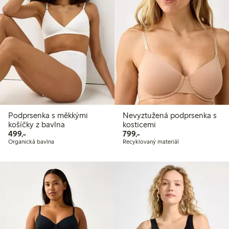
Podprsenka s měkkými
Nevyztužená podprsenka s
košíčky z bavlna
kosticemi
499,00 Kč
799,00 Kč
499,-
799,-
Organická bavlna
Recyklovaný materiál