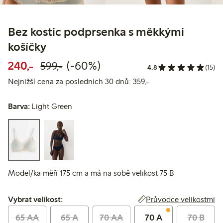
Bez kostic podprsenka s měkkými
košíčky
Snížená cena: 240,00 Kč
Běžná cena: 599,00 Kč
60% sleva
240,-
(-60%)
599,-
4.8
(15)
Nejnižší cena za posl
Nejnižší cena za posledních 30 dnů: 359,-
Barva:
Light Green
Model/ka měří 175 cm a má na sobě velikost 75 B
Vybrat velikost:
Průvodce velikostmi
Vybrat velikost:
65 AA
65 A
70 AA
70 A
70 B