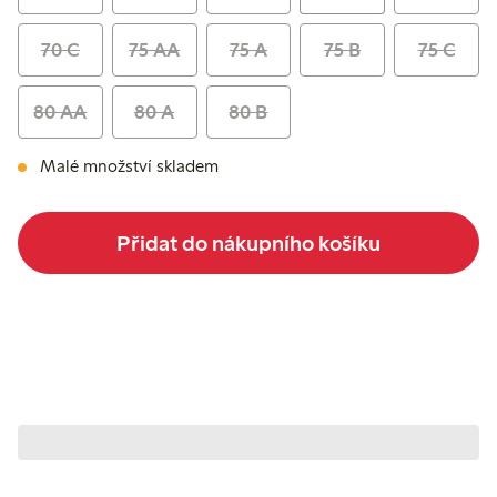
70 C
75 AA
75 A
75 B
75 C
80 AA
80 A
80 B
Malé množství skladem
Přidat do nákupního košíku