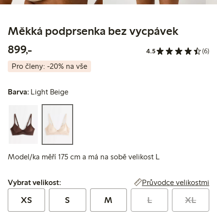
Měkká podprsenka bez vycpávek
899,00 Kč
899,-
4.5
(6)
Pro členy: -20% na vše
Barva:
Light Beige
Model/ka měří 175 cm a má na sobě velikost L
Vybrat velikost:
Průvodce velikostmi
Vybrat velikost:
XS
S
M
L
XL