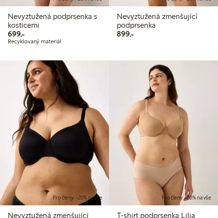
Nevyztužená podprsenka s
Nevyztužená zmenšující
kosticemi
podprsenka
699,00 Kč
899,00 Kč
699,-
899,-
Recyklovaný materiál
Pro členy: -20% na vše
Pro členy: -20% na vše
Nevyztužená zmenšující
T-shirt podprsenka Lilja