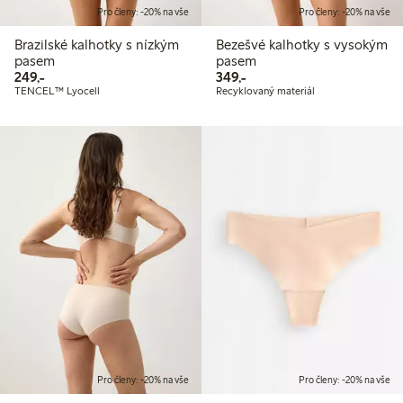
Pro členy: -20% na vše
Pro členy: -20% na vše
Brazilské kalhotky s nízkým
Bezešvé kalhotky s vysokým
pasem
pasem
249,00 Kč
349,00 Kč
249,-
349,-
TENCEL™ Lyocell
Recyklovaný materiál
Pro členy: -20% na vše
Pro členy: -20% na vše