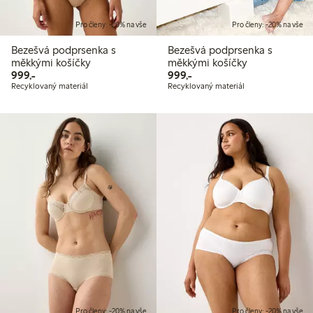
Pro členy: -20% na vše
Pro členy: -20% na vše
Bezešvá podprsenka s
Bezešvá podprsenka s
měkkými košíčky
měkkými košíčky
999,00 Kč
999,00 Kč
999,-
999,-
Recyklovaný materiál
Recyklovaný materiál
Pro členy: -20% na vše
Pro členy: -20% na vše