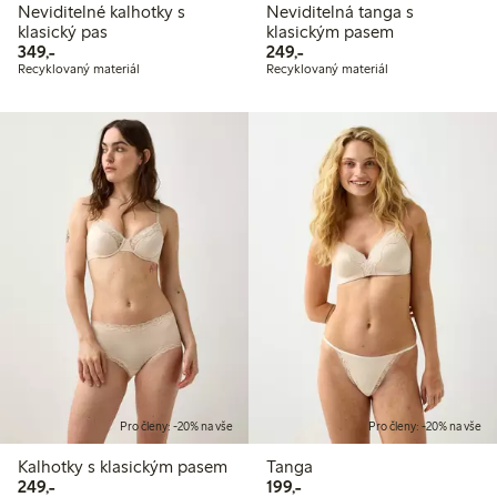
Neviditelné kalhotky s
Neviditelná tanga s
klasický pas
klasickým pasem
349,00 Kč
249,00 Kč
349,-
249,-
Recyklovaný materiál
Recyklovaný materiál
Pro členy: -20% na vše
Pro členy: -20% na vše
Kalhotky s klasickým pasem
Tanga
249,00 Kč
199,00 Kč
249,-
199,-