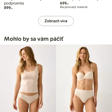
699,00 Kč
podprsenka
699,-
899,00 Kč
899,-
Recyklovaný materiál
Zobrazit více
Mohlo by sa vám páčiť