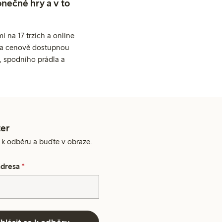
nečné hry a v to
 na 17 trzích a online
ní a cenově dostupnou
, spodního prádla a
er
e k odběru a buďte v obraze.
adresa
*