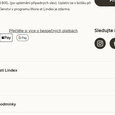
Př
800,- (po uplatnění případných slev). Uplatní se v košíku při
Členství v programu More at Lindex je zdarma.
Sledujte
Přečtěte si více o bezpečných platbách
sti Lindex
podmínky