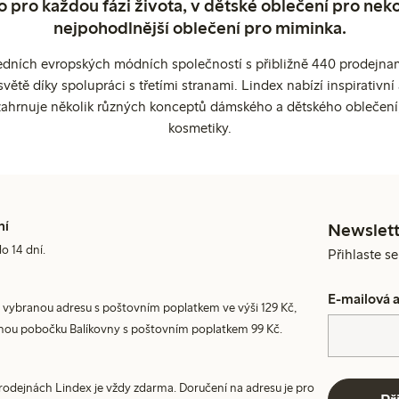
o pro každou fázi života, v dětské oblečení pro neko
nejpohodlnější oblečení pro miminka.
edních evropských módních společností s přibližně 440 prodejnami
ětě díky spolupráci s třetími stranami. Lindex nabízí inspirativ
ahrnuje několik různých konceptů dámského a dětského oblečení
kosmetiky.
ní
Newslett
do 14 dní.
Přihlaste s
E-mailová 
 vybranou adresu s poštovním poplatkem ve výši 129 Kč,
nou pobočku Balíkovny s poštovním poplatkem 99 Kč.
prodejnách Lindex je vždy zdarma. Doručení na adresu je pro