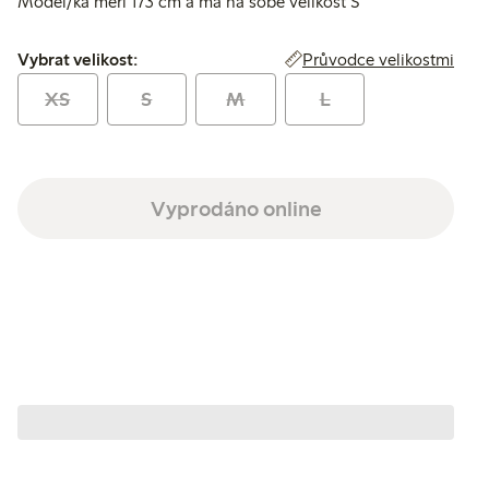
Model/ka měří 173 cm a má na sobě velikost S
Vybrat velikost:
Průvodce velikostmi
Vybrat velikost:
XS
S
M
L
Vyprodáno online