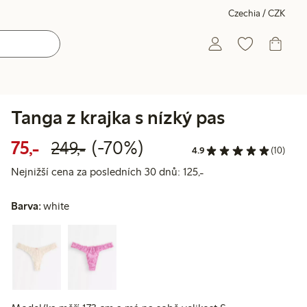
Czechia / CZK
Tanga z krajka s nízký pas
Snížená cena: 75,00 Kč
Běžná cena: 249,00 Kč
70% sleva
75,-
(-70%)
249,-
4.9
(10)
Nejnižší cena za posl
Nejnižší cena za posledních 30 dnů: 125,-
Barva:
white