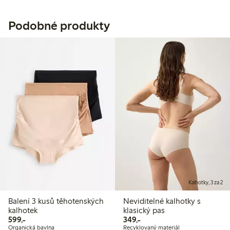
Podobné produkty
Kalhotky, 3 za 2
Balení 3 kusů těhotenských
Neviditelné kalhotky s
kalhotek
klasický pas
599,00 Kč
349,00 Kč
599,-
349,-
Organická bavlna
Recyklovaný materiál