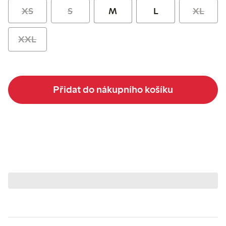
XS
S
M
L
XL
XXL
Přidat do nákupního košíku