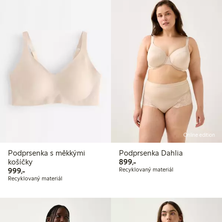
Online edition
Podprsenka s měkkými
Podprsenka Dahlia
899,00 Kč
košíčky
899,-
999,00 Kč
999,-
Recyklovaný materiál
Recyklovaný materiál