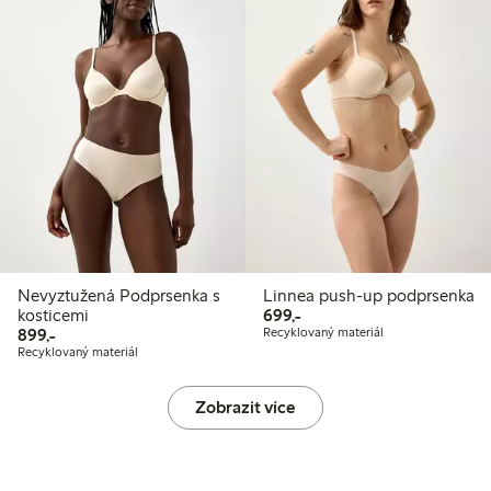
Nevyztužená Podprsenka s
Linnea push-up podprsenka
699,00 Kč
kosticemi
699,-
899,00 Kč
899,-
Recyklovaný materiál
Recyklovaný materiál
Zobrazit více