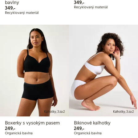
349,00 Kč
bavlny
349,-
349,00 Kč
349,-
Recyklovaný materiál
Recyklovaný materiál
Kalhotky, 3 za 2
Kalhotky, 3 za 2
Boxerky s vysokým pasem
Bikinové kalhotky
249,00 Kč
249,00 Kč
249,-
249,-
Organická bavlna
Organická bavlna