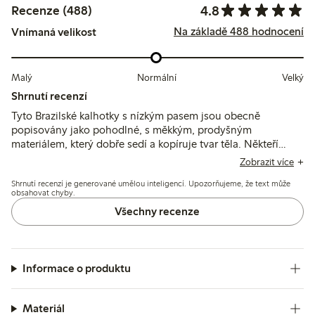
4.8
Recenze (488)
Na základě 488 hodnocení
Vnímaná velikost
Malý
Normální
Velký
Shrnutí recenzí
Tyto Brazilské kalhotky s nízkým pasem jsou obecně
popisovány jako pohodlné, s měkkým, prodyšným
materiálem, který dobře sedí a kopíruje tvar těla. Někteří
zákazníci uvádějí, že velikost odpovídá menšímu nebo
Zobrazit více
většímu číslování, a pár zmiňuje tenký materiál nebo
Shrnutí recenzí je generované umělou inteligencí. Upozorňujeme, že text může
problémy s pevností švů po praní.
obsahovat chyby.
Všechny recenze
Informace o produktu
Materiál