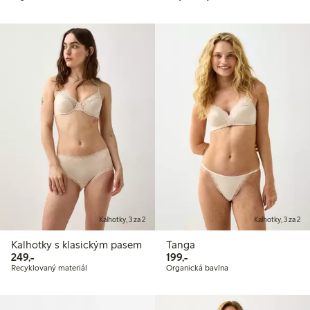
Kalhotky, 3 za 2
Kalhotky, 3 za 2
Kalhotky s klasickým pasem
Tanga
249,00 Kč
199,00 Kč
249,-
199,-
Recyklovaný materiál
Organická bavlna