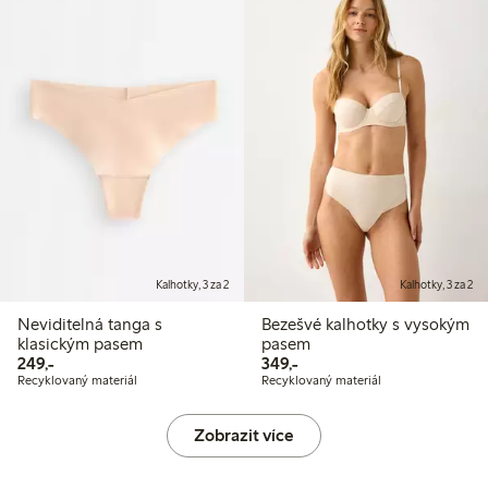
Kalhotky, 3 za 2
Kalhotky, 3 za 2
Neviditelná tanga s
Bezešvé kalhotky s vysokým
klasickým pasem
pasem
249,00 Kč
349,00 Kč
249,-
349,-
Recyklovaný materiál
Recyklovaný materiál
Zobrazit více