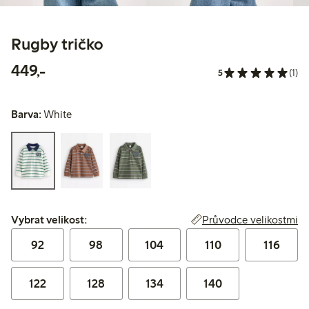
Rugby tričko
449,00 Kč
449,-
5
(1)
Barva:
White
Vybrat velikost:
Průvodce velikostmi
Vybrat velikost:
92
98
104
110
116
122
128
134
140