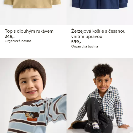
Top s dlouhým rukávem
Žerzejová košile s česanou
249,00 Kč
249,-
vnitřní úpravou
599,00 Kč
Organická bavlna
599,-
Organická bavlna