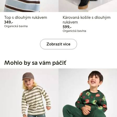
Top s dlouhým rukávem
Károvaná košile s dlouhým
349,00 Kč
349,-
rukávem
599,00 Kč
Organická bavlna
599,-
Organická bavlna
Zobrazit více
Mohlo by sa vám páčiť