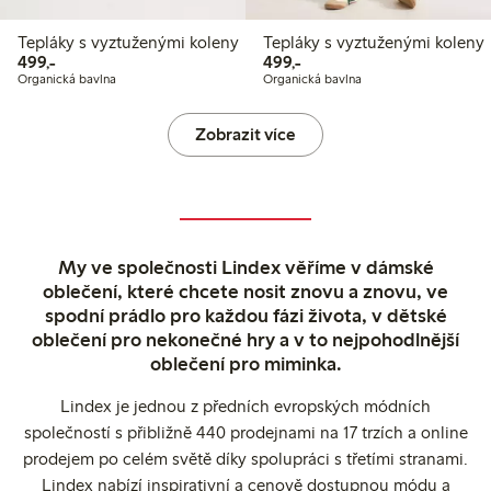
Tepláky s vyztuženými koleny
Tepláky s vyztuženými koleny
499,00 Kč
499,00 Kč
499,-
499,-
Organická bavlna
Organická bavlna
Zobrazit více
My ve společnosti Lindex věříme v dámské
oblečení, které chcete nosit znovu a znovu, ve
spodní prádlo pro každou fázi života, v dětské
oblečení pro nekonečné hry a v to nejpohodlnější
oblečení pro miminka.
Lindex je jednou z předních evropských módních
společností s přibližně 440 prodejnami na 17 trzích a online
prodejem po celém světě díky spolupráci s třetími stranami.
Lindex nabízí inspirativní a cenově dostupnou módu a