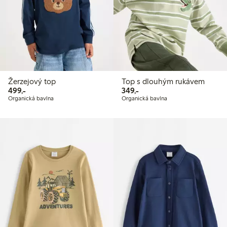
Žerzejový top
Top s dlouhým rukávem
499,00 Kč
349,00 Kč
499,-
349,-
Organická bavlna
Organická bavlna