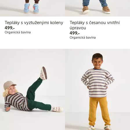
Tepláky s vyztuženými koleny
Tepláky s česanou vnitřní
499,00 Kč
499,-
úpravou
499,00 Kč
Organická bavlna
499,-
Organická bavlna