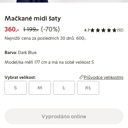
Mačkané midi šaty
Snížená cena: 360,00 Kč
Běžná cena: 1 199,00 Kč
70% sleva
360,-
(-70%)
1 199,-
4.7
(92)
Nejnižší cena za pos
Nejnižší cena za posledních 30 dnů: 600,-
Barva:
Dark Blue
Model/ka měří 177 cm a má na sobě velikost S
Vybrat velikost:
Průvodce velikostmi
Vybrat velikost:
S
M
L
XL
Vyprodáno online