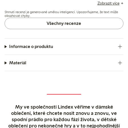
přičemž materiál je měkký, i když někteří zmiňují mírnou
Zobrazit více
průhlednost a občasnou drsnost.
Shrnutí recenzí je generované umělou inteligencí. Upozorňujeme, že text může
obsahovat chyby.
Všechny recenze
Informace o produktu
Materiál
My ve společnosti Lindex věříme v dámské
oblečení, které chcete nosit znovu a znovu, ve
spodní prádlo pro každou fázi života, v dětské
oblečení pro nekonečné hry a v to nejpohodlnější