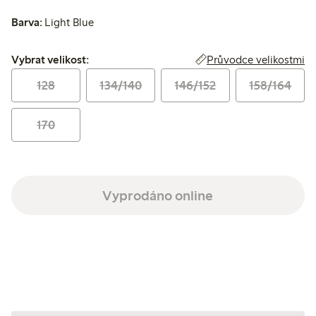
Barva:
Light Blue
Vybrat velikost:
Průvodce velikostmi
Vybrat velikost:
128
134/140
146/152
158/164
170
Vyprodáno online