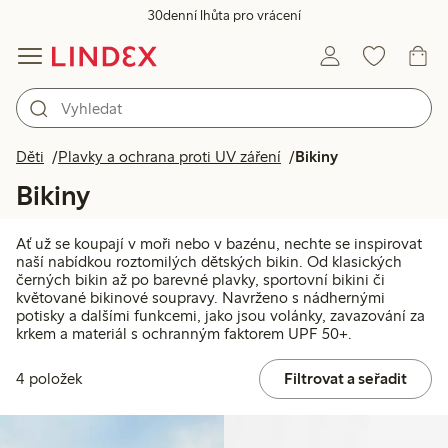
30denní lhůta pro vrácení
Děti
Plavky a ochrana proti UV záření
Bikiny
Bikiny
Ať už se koupají v moři nebo v bazénu, nechte se inspirovat
naší nabídkou roztomilých dětských bikin. Od klasických
černých bikin až po barevné plavky, sportovní bikini či
květované bikinové soupravy. Navrženo s nádhernými
potisky a dalšími funkcemi, jako jsou volánky, zavazování za
krkem a materiál s ochranným faktorem UPF 50+.
4 položek
Filtrovat a seřadit