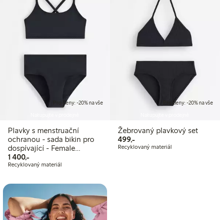
Pro členy: -20% na vše
Pro členy: -20% na vše
Nakupujte v prodejně
Nakupujte v prodejně
Plavky s menstruační
Žebrovaný plavkový set
499,00 Kč
ochranou - sada bikin pro
499,-
dospívající - Female
Recyklovaný materiál
1 400,00 Kč
Engineering
1 400,-
Recyklovaný materiál