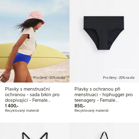
Online edition
Online edition
Pro členy: -20% na vše
Pro členy: -20% na vše
Plavky s menstruační
Plavky s ochranou při
ochranou - sada bikin pro
menstruaci - hiphugger pro
dospívající - Female
teenagery - Female
1 400,00 Kč
850,00 Kč
Engineering
1 400,-
Engineering
850,-
Recyklovaný materiál
Recyklovaný materiál