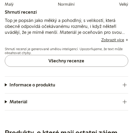
Malý
Normální
Velký
Shrnutí recenzí
Top je popsán jako měkký a pohodlný, s velikostí, která
obecně odpovídá očekávanému rozměru, i když někteří
uvádějí, že je mírně menší. Materiál je oceňován pro svou
prodyšnost a barevnou škálu, zatímco někteří zmiňují
Zobrazit více
drobné problémy s prošitím a třepením po praní.
Shrnutí recenzí je generované umělou inteligencí. Upozorňujeme, že text může
obsahovat chyby.
Všechny recenze
Informace o produktu
Materiál
Produkty, o které mají ostatní zájem