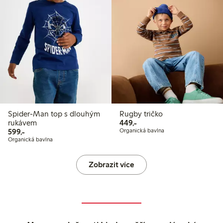
Spider-Man top s dlouhým
Rugby tričko
449,00 Kč
rukávem
449,-
599,00 Kč
599,-
Organická bavlna
Organická bavlna
Zobrazit více