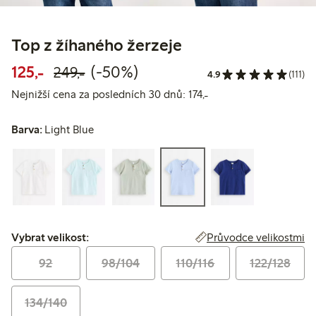
Top z žíhaného žerzeje
Snížená cena: 125,00 Kč
Běžná cena: 249,00 Kč
50% sleva
125,-
(-50%)
249,-
4.9
(111)
Nejnižší cena za posle
Nejnižší cena za posledních 30 dnů: 174,-
Barva:
Light Blue
Vybrat velikost:
Průvodce velikostmi
Vybrat velikost:
92
98/104
110/116
122/128
134/140