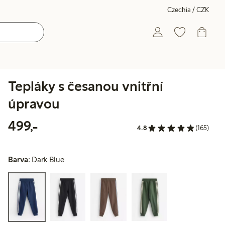
Czechia / CZK
Tepláky s česanou vnitřní
úpravou
499,00 Kč
499,-
4.8
(165)
Barva:
Dark Blue