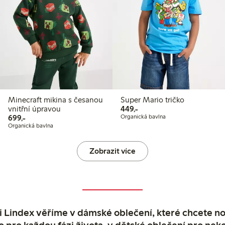
Minecraft mikina s česanou
Super Mario tričko
449,00 Kč
vnitřní úpravou
449,-
699,00 Kč
699,-
Organická bavlna
Organická bavlna
Zobrazit více
 Lindex věříme v dámské oblečení, které chcete no
o pro každou fázi života, v dětské oblečení pro neko