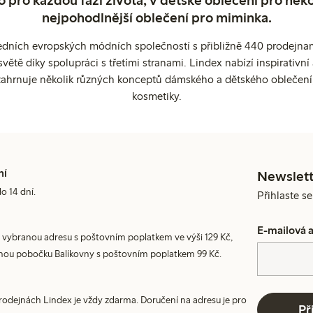
nejpohodlnější oblečení pro miminka.
edních evropských módních společností s přibližně 440 prodejnami
ětě díky spolupráci s třetími stranami. Lindex nabízí inspirativ
ahrnuje několik různých konceptů dámského a dětského oblečení
kosmetiky.
ní
Newslett
do 14 dní.
Přihlaste s
E-mailová 
 vybranou adresu s poštovním poplatkem ve výši 129 Kč,
nou pobočku Balíkovny s poštovním poplatkem 99 Kč.
prodejnách Lindex je vždy zdarma. Doručení na adresu je pro
Př