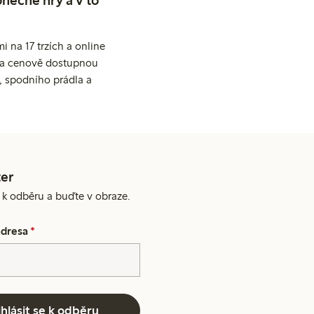
 na 17 trzích a online
ní a cenově dostupnou
, spodního prádla a
er
e k odběru a buďte v obraze.
adresa
*
ihlásit se k odběru