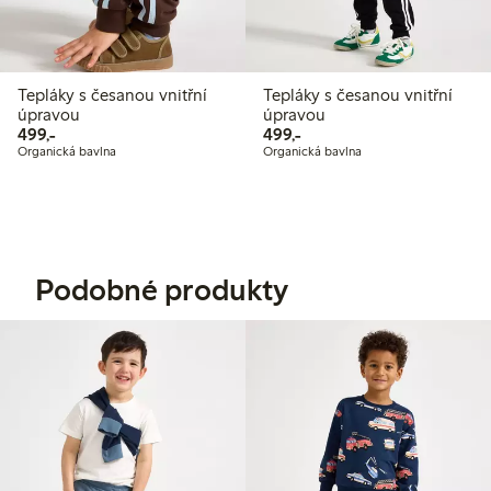
Tepláky s česanou vnitřní
Tepláky s česanou vnitřní
úpravou
úpravou
499,00 Kč
499,00 Kč
499,-
499,-
Organická bavlna
Organická bavlna
Podobné produkty