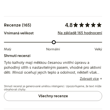
4.8
Recenze (165)
Na základě 165 hodnocení
Vnímaná velikost
Malý
Normální
Velký
Shrnutí recenzí
Tyto kalhoty mají měkkou česanou vnitřní úpravu a
pohodlný střih s nastavitelným pasem, vhodné pro aktivní
děti. Mnozí oceňují jejich teplo a odolnost, někteří však
uvádějí, že látka může být v létě příliš silná, a pár uživatelů
Zobrazit více
zaznamenalo předčasné opotřebení, například vznik děr
Shrnutí recenzí je generované umělou inteligencí. Upozorňujeme, že text může
po omezeném používání.
obsahovat chyby.
Všechny recenze