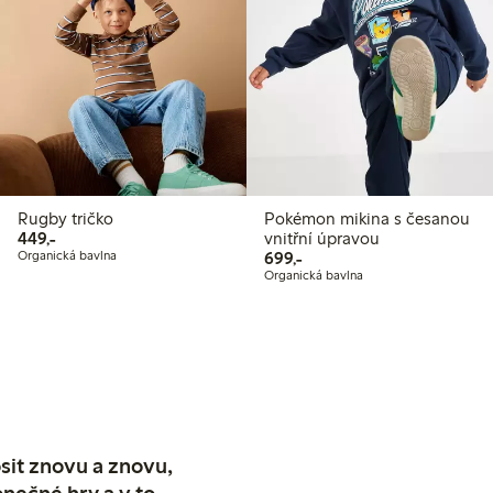
Rugby tričko
Pokémon mikina s česanou
449,00 Kč
449,-
vnitřní úpravou
699,00 Kč
Organická bavlna
699,-
Organická bavlna
sit znovu a znovu,
nečné hry a v to