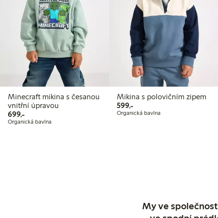
Minecraft mikina s česanou
Mikina s polovičním zipem
599,00 Kč
vnitřní úpravou
599,-
699,00 Kč
699,-
Organická bavlna
Organická bavlna
My ve společnosti
ve spodní prádl