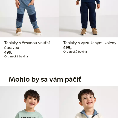
Tepláky s česanou vnitřní
Tepláky s vyztuženými koleny
499,00 Kč
úpravou
499,-
499,00 Kč
499,-
Organická bavlna
Organická bavlna
Mohlo by sa vám páčiť