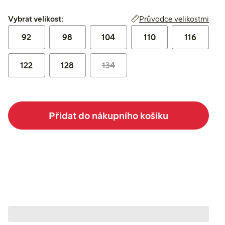
Vybrat velikost:
Průvodce velikostmi
Vybrat velikost:
92
98
104
110
116
122
128
134
Přidat do nákupního košíku