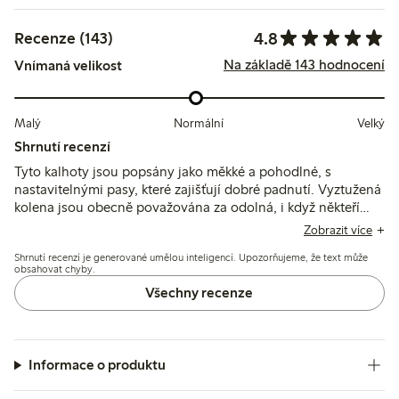
4.8
Recenze (143)
Na základě 143 hodnocení
Vnímaná velikost
Malý
Normální
Velký
Shrnutí recenzí
Tyto kalhoty jsou popsány jako měkké a pohodlné, s
nastavitelnými pasy, které zajišťují dobré padnutí. Vyztužená
kolena jsou obecně považována za odolná, i když někteří
zmiňují rychlejší opotřebení nebo díry po aktivním
Zobrazit více
používání, a několik uživatelů uvádí, že délka je kratší než u
Shrnutí recenzí je generované umělou inteligencí. Upozorňujeme, že text může
běžných velikostí.
obsahovat chyby.
Všechny recenze
Informace o produktu