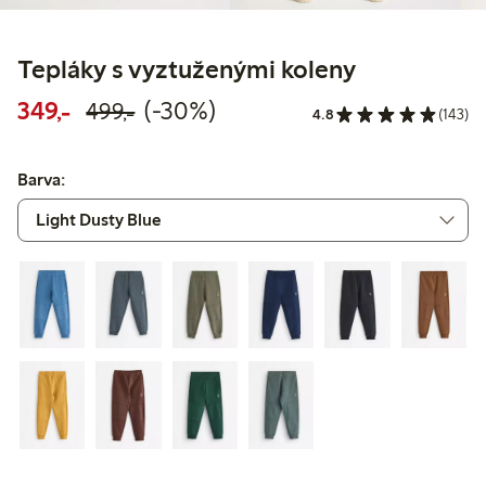
Tepláky s vyztuženými koleny
Snížená cena: 349,00 Kč
Běžná cena: 499,00 Kč
30% sleva
349,-
(-30%)
499,-
4.8
(143)
Barva: