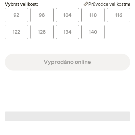
Vybrat velikost:
Průvodce velikostmi
Vybrat velikost:
92
98
104
110
116
122
128
134
140
Vyprodáno online