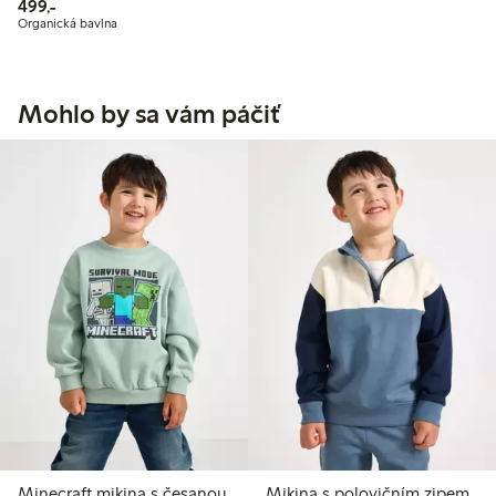
499,00 Kč
499,-
Organická bavlna
Mohlo by sa vám páčiť
Minecraft mikina s česanou
Mikina s polovičním zipem