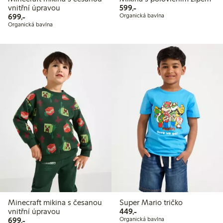
599,00 Kč
vnitřní úpravou
599,-
699,00 Kč
699,-
Organická bavlna
Organická bavlna
Minecraft mikina s česanou
Super Mario tričko
449,00 Kč
vnitřní úpravou
449,-
699,00 Kč
699,-
Organická bavlna