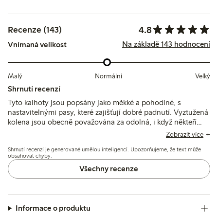
4.8
Recenze (143)
Na základě 143 hodnocení
Vnímaná velikost
Malý
Normální
Velký
Shrnutí recenzí
Tyto kalhoty jsou popsány jako měkké a pohodlné, s
nastavitelnými pasy, které zajišťují dobré padnutí. Vyztužená
kolena jsou obecně považována za odolná, i když někteří
zmiňují rychlejší opotřebení nebo díry po aktivním
Zobrazit více
používání, a několik uživatelů uvádí, že délka je kratší než u
Shrnutí recenzí je generované umělou inteligencí. Upozorňujeme, že text může
běžných velikostí.
obsahovat chyby.
Všechny recenze
Informace o produktu