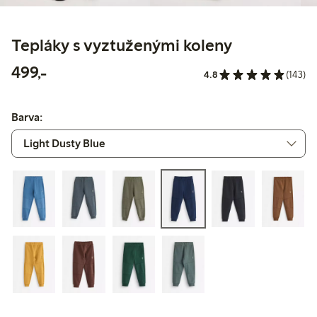
Tepláky s vyztuženými koleny
499,00 Kč
499,-
4.8
(143)
Barva: