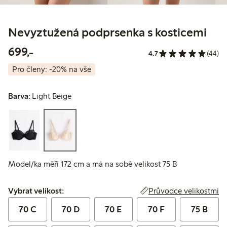
Nevyztužená podprsenka s kosticemi
699,00 Kč
699,-
4.7
(44)
Pro členy: -20% na vše
Barva:
Light Beige
Model/ka měří 172 cm a má na sobě velikost 75 B
Vybrat velikost:
Průvodce velikostmi
Vybrat velikost:
70 C
70 D
70 E
70 F
75 B