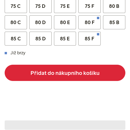
75 C
75 D
75 E
75 F
80 B
80 C
80 D
80 E
80 F
85 B
85 C
85 D
85 E
85 F
Již brzy
Přidat do nákupního košíku