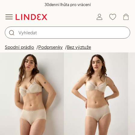
30denní lhůta pro vrácení
Produkty na obrázku
Spodní prádlo
Podprsenky
Bez výztuže