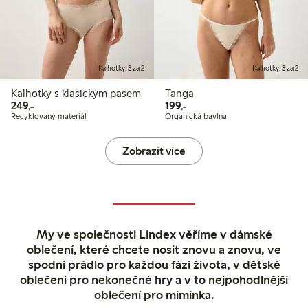
Kalhotky, 3 za 2
Kalhotky, 3 za 2
Kalhotky s klasickým pasem
Tanga
249,00 Kč
199,00 Kč
249,-
199,-
Recyklovaný materiál
Organická bavlna
Zobrazit více
My ve společnosti Lindex věříme v dámské
oblečení, které chcete nosit znovu a znovu, ve
spodní prádlo pro každou fázi života, v dětské
oblečení pro nekonečné hry a v to nejpohodlnější
oblečení pro miminka.