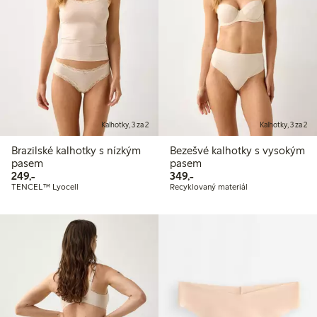
Kalhotky, 3 za 2
Kalhotky, 3 za 2
Brazilské kalhotky s nízkým
Bezešvé kalhotky s vysokým
pasem
pasem
249,00 Kč
349,00 Kč
249,-
349,-
TENCEL™ Lyocell
Recyklovaný materiál