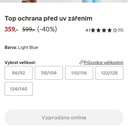
Top ochrana před uv zářením
Snížená cena: 359,00 Kč
Běžná cena: 599,00 Kč
40% sleva
359,-
(-40%)
599,-
4.1
(15)
Barva:
Light Blue
Vybrat velikost:
Průvodce velikostmi
Vybrat velikost:
86/92
98/104
110/116
122/128
134/140
Vyprodáno online