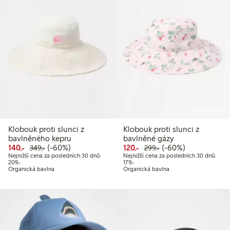
Online edition
Klobouk proti slunci z
Klobouk proti slunci z
bavlněného kepru
bavlněné gázy
Snížená cena: 140,00 Kč
Běžná cena: 349,00 Kč
60% sleva
Snížená cena: 120,00 Kč
Běžná cena: 299,00 
60% sleva
140,-
(-60%)
120,-
(-60%)
349,-
299,-
Nejnižší cena za posledních 30 dnů:
Nejnižší cena za posledních 30 dnů:
Nejnižší cena za posledních 30 dnů: 209,00 Kč
Nejnižší cena za posledních 30 dnů: 
209,-
179,-
Organická bavlna
Organická bavlna