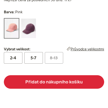
Barva:
Pink
Vybrat velikost:
Průvodce velikostmi
Vybrat velikost:
2-4
5-7
8-13
Přidat do nákupního košíku