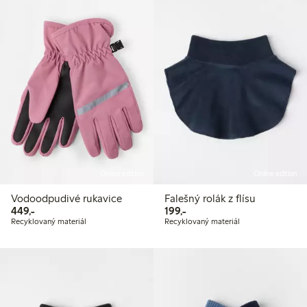
Online edition
Online edition
Vodoodpudivé rukavice
Falešný rolák z flísu
449,00 Kč
199,00 Kč
449,-
199,-
Recyklovaný materiál
Recyklovaný materiál