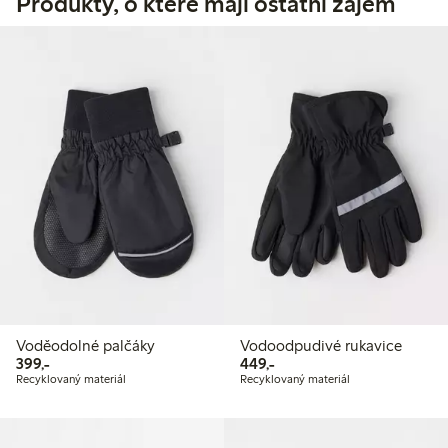
Produkty, o které mají ostatní zájem
Voděodolné palčáky
Vodoodpudivé rukavice
399,00 Kč
449,00 Kč
399,-
449,-
Recyklovaný materiál
Recyklovaný materiál