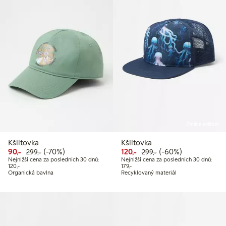
Online edition
Kšiltovka
Kšiltovka
Snížená cena: 90,00 Kč
Běžná cena: 299,00 Kč
70% sleva
Snížená cena: 120,00 Kč
Běžná cena: 299,00 
60% sleva
90,-
(-70%)
120,-
(-60%)
299,-
299,-
Nejnižší cena za posledních 30 dnů:
Nejnižší cena za posledních 30 dnů:
Nejnižší cena za posledních 30 dnů: 120,00 Kč
Nejnižší cena za posledních 30 dnů: 
120,-
179,-
Organická bavlna
Recyklovaný materiál