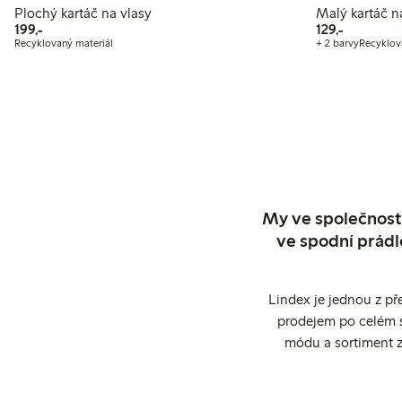
Plochý kartáč na vlasy
Malý kartáč n
199,00 Kč
129,00 Kč
199,-
129,-
Recyklovaný materiál
+ 2 barvy
Recyklov
My ve společnosti
ve spodní prádl
Lindex je jednou z př
prodejem po celém sv
módu a sortiment z