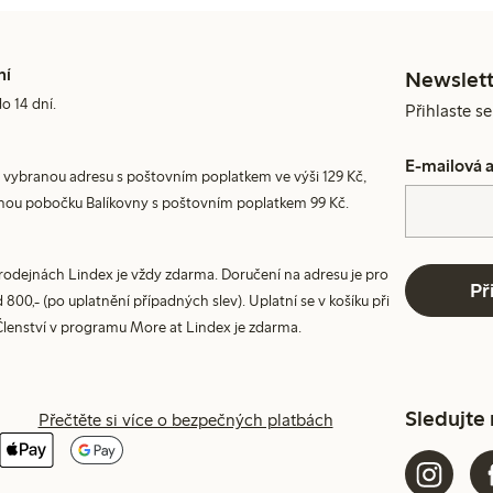
ní
Newslett
do 14 dní.
Přihlaste s
E-mailová 
 vybranou adresu s poštovním poplatkem ve výši 129 Kč,
nou pobočku Balíkovny s poštovním poplatkem 99 Kč.
prodejnách Lindex je vždy zdarma. Doručení na adresu je pro
Př
800,- (po uplatnění případných slev). Uplatní se v košíku při
Členství v programu More at Lindex je zdarma.
Sledujte
Přečtěte si více o bezpečných platbách