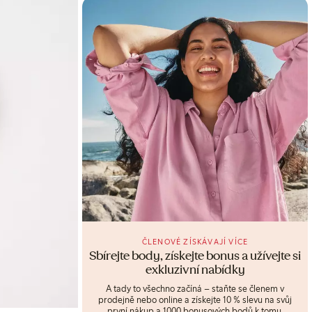
ČLENOVÉ ZÍSKÁVAJÍ VÍCE
Sbírejte body, získejte bonus a užívejte si
exkluzivní nabídky
A tady to všechno začíná – staňte se členem v
prodejně nebo online a získejte 10 % slevu na svůj
první nákup a 1000 bonusových bodů k tomu.