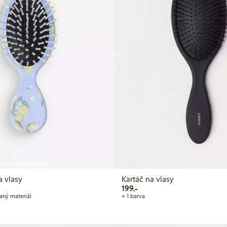
Nakupujte v prodejně
a vlasy
Kartáč na vlasy
199,00 Kč
199,-
aný materiál
+ 1 barva