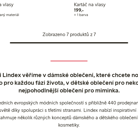
a vlasy
Kartáč na vlasy
199,00 Kč
199,-
aný materiál
+ 1 barva
Zobrazeno 7 produktů z 7
 Lindex věříme v dámské oblečení, které chcete no
o pro každou fázi života, v dětské oblečení pro neko
nejpohodlnější oblečení pro miminka.
edních evropských módních společností s přibližně 440 prodejnami
ětě díky spolupráci s třetími stranami. Lindex nabízí inspirativ
ahrnuje několik různých konceptů dámského a dětského oblečení
kosmetiky.