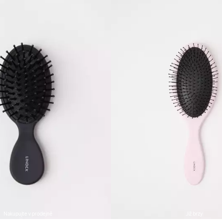
Nakupujte v prodejně
Již brzy