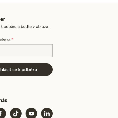
er
e k odběru a buďte v obraze.
adresa
*
ihlásit se k odběru
 nás