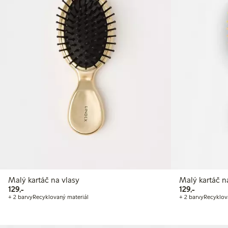
Malý kartáč na vlasy
Malý kartáč n
129,00 Kč
129,00 Kč
129,-
129,-
+ 2 barvy
Recyklovaný materiál
+ 2 barvy
Recyklov