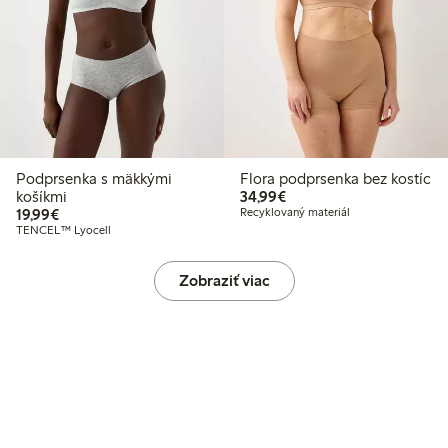
Podprsenka s mäkkými
Flora podprsenka bez kostíc
34,99 €
košíkmi
34,99€
19,99 €
19,99€
Recyklovaný materiál
TENCEL™ Lyocell
Zobraziť viac