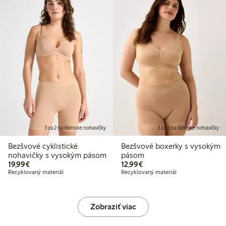
3 za 2 na dámske nohavičky
3 za 2 na dámske nohavičky
Bezšvové cyklistické
Bezšvové boxerky s vysokým
nohavičky s vysokým pásom
pásom
19,99 €
12,99 €
19,99€
12,99€
Recyklovaný materiál
Recyklovaný materiál
Zobraziť viac