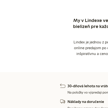
My v Lindexe ve
bielizeň pre kaž
Lindex je jednou z 
online predajom po 
inšpiratívnu a cen
30-dňová lehota na vrát
Na položky vo výpredaji pon
Náklady na doručenie