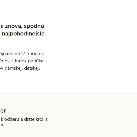
 a znova, spodnú
a najpohodlnejšie
jňami na 17 trhoch a
očnosť Lindex ponúka
v dámskej, detskej,
er
 k odberu a držte krok s
om.