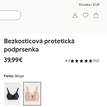
Slovakia / EUR
Bezkosticová protetická
podprsenka
39,99 €
39,99€
4.7
(152)
Farba:
Beige