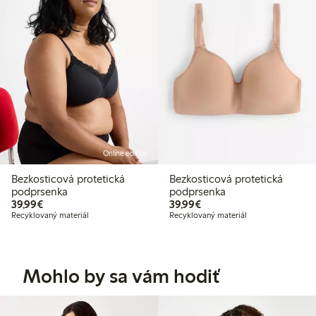
Online edition
Bezkosticová protetická
Bezkosticová protetická
podprsenka
podprsenka
39,99 €
39,99 €
39,99€
39,99€
Recyklovaný materiál
Recyklovaný materiál
Mohlo by sa vám hodiť