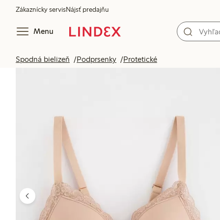
Zákaznícky servis
Nájsť predajňu
Menu
Spodná bielizeň
Podprsenky
Protetické