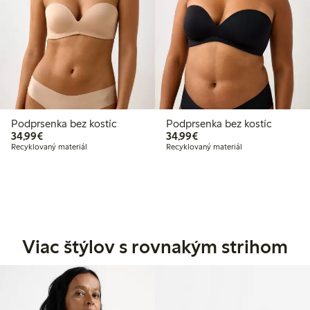
Podprsenka bez kostíc
Podprsenka bez kostíc
34,99 €
34,99 €
34,99€
34,99€
Recyklovaný materiál
Recyklovaný materiál
Viac štýlov s rovnakým strihom