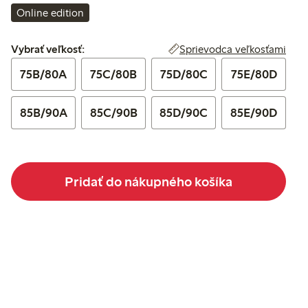
Online edition
Vybrať veľkosť:
Sprievodca veľkosťami
Vybrať veľkosť:
75B/80A
75C/80B
75D/80C
75E/80D
85B/90A
85C/90B
85D/90C
85E/90D
Pridať do nákupného košíka