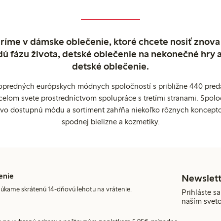
ríme v dámske oblečenie, ktoré chcete nosiť znova
dú fázu života, detské oblečenie na nekonečné hry 
detské oblečenie.
popredných európskych módnych spoločností s približne 440 preda
celom svete prostredníctvom spolupráce s tretími stranami. Spol
ovo dostupnú módu a sortiment zahŕňa niekoľko rôznych koncepto
spodnej bielizne a kozmetiky.
enie
Newslett
úkame skrátenú 14-dňovú lehotu na vrátenie.
Prihláste sa
naším svet