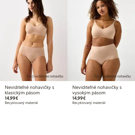
3 za 2 na dámske nohavičky
3 za 2 na dámske nohavičky
Neviditeľné nohavičky s
Neviditeľné nohavičky s
klasickým pásom
vysokým pásom
14,99 €
14,99 €
14,99€
14,99€
Recyklovaný materiál
Recyklovaný materiál