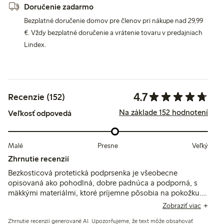
Doručenie zadarmo
Bezplatné doručenie domov pre členov pri nákupe nad 29,99
€. Vždy bezplatné doručenie a vrátenie tovaru v predajniach
Lindex.
4.7
Recenzie (152)
Na základe 152 hodnotení
Veľkosť odpovedá
Malé
Presne
Veľký
Zhrnutie recenzií
Bezkosticová protetická podprsenka je všeobecne
opisovaná ako pohodlná, dobre padnúca a podporná, s
mäkkými materiálmi, ktoré príjemne pôsobia na pokožku.
Zákazníci si všímajú dobré udržanie tvaru a bezpečné
Zobraziť viac
vrecká na protézu, hoci niektorí spomínajú nejednotnosti
Zhrnutie recenzií generované AI. Upozorňujeme, že text môže obsahovať
vo veľkostiach a obmedzené farebné možnosti.