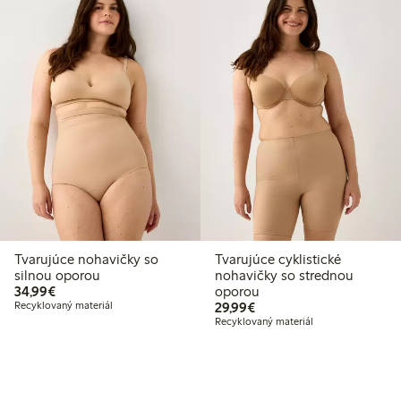
Tvarujúce nohavičky so
Tvarujúce cyklistické
silnou oporou
nohavičky so strednou
34,99 €
34,99€
oporou
29,99 €
Recyklovaný materiál
29,99€
Recyklovaný materiál