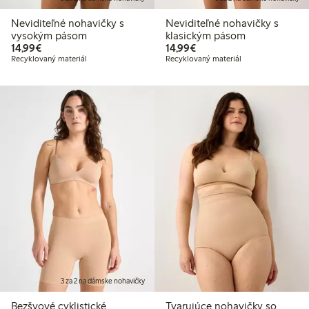
Neviditeľné nohavičky s
Neviditeľné nohavičky s
vysokým pásom
klasickým pásom
14,99 €
14,99 €
14,99€
14,99€
Recyklovaný materiál
Recyklovaný materiál
3 za 2 na dámske nohavičky
Bezšvové cyklistické
Tvarujúce nohavičky so