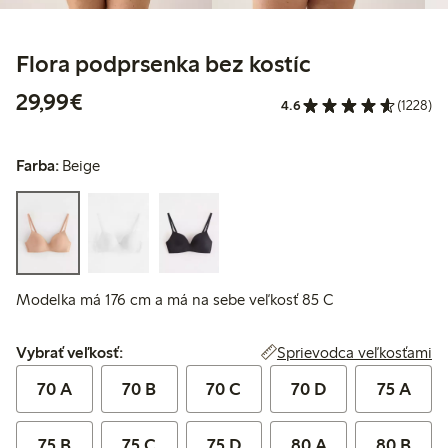
Flora podprsenka bez kostíc
29,99 €
29,99€
4.6
(1228)
Farba:
Beige
Modelka má 176 cm a má na sebe veľkosť 85 C
Vybrať veľkosť:
Sprievodca veľkosťami
Vybrať veľkosť:
70 A
70 B
70 C
70 D
75 A
75 B
75 C
75 D
80 A
80 B