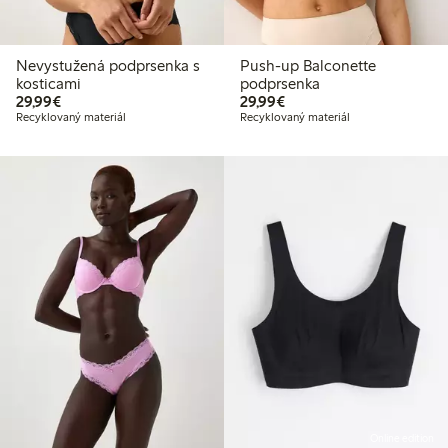
Nevystužená podprsenka s
Push-up Balconette
kosticami
podprsenka
29,99 €
29,99 €
29,99€
29,99€
Recyklovaný materiál
Recyklovaný materiál
Online edition