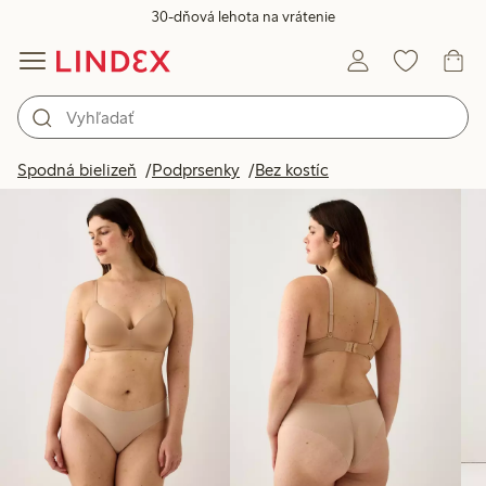
30-dňová lehota na vrátenie
Produkty na obrázku
Spodná bielizeň
Podprsenky
Bez kostíc