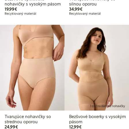
nohavičky s vysokým pásom
silnou oporou
19,99 €
34,99 €
19,99€
34,99€
Recyklovaný materiál
Recyklovaný materiál
3 za 2 na dámske nohavičky
Tvarujúce nohavičky so
Bezšvové boxerky s vysokým
strednou oporou
pásom
24,99 €
12,99 €
24,99€
12,99€