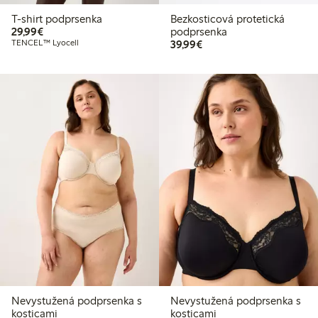
T-shirt podprsenka
Bezkosticová protetická
29,99 €
29,99€
podprsenka
39,99 €
TENCEL™ Lyocell
39,99€
Nevystužená podprsenka s
Nevystužená podprsenka s
kosticami
kosticami