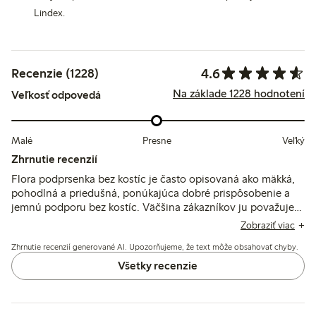
Lindex.
4.6
Recenzie (1228)
Na základe 1228 hodnotení
Veľkosť odpovedá
Malé
Presne
Veľký
Zhrnutie recenzií
Flora podprsenka bez kostíc je často opisovaná ako mäkká,
pohodlná a priedušná, ponúkajúca dobré prispôsobenie a
jemnú podporu bez kostíc. Väčšina zákazníkov ju považuje
za vernú veľkosti s odolnými materiálmi, hoci niektorí
Zobraziť viac
spomínajú menšie problémy, ako je trieštenie ramienok,
Zhrnutie recenzií generované AI. Upozorňujeme, že text môže obsahovať chyby.
pevnejšie obvody alebo odchýlky v tvare a farbe košíčkov.
Všetky recenzie