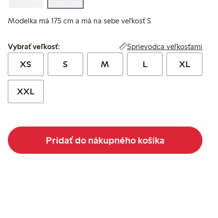
Modelka má 175 cm a má na sebe veľkosť S
Vybrať veľkosť:
Sprievodca veľkosťami
Vybrať veľkosť:
XS
S
M
L
XL
XXL
Pridať do nákupného košíka