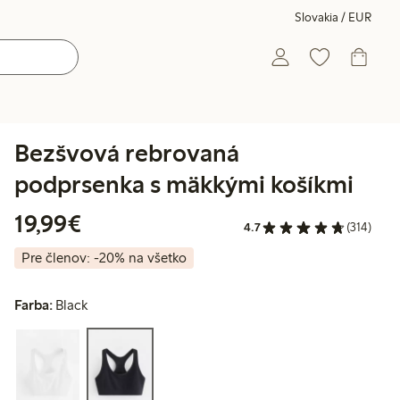
Slovakia / EUR
Bezšvová rebrovaná
podprsenka s mäkkými košíkmi
19,99 €
19,99€
4.7
(314)
Pre členov: -20% na všetko
Farba:
Black