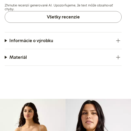
tenkosťou látky alebo drobným podráždením, pričom
Zhrnutie recenzií generované AI. Upozorňujeme, že text môže obsahovať
celková kvalita a strih zostávajú uspokojivé.
chyby.
Všetky recenzie
Informácie o výrobku
Materiál