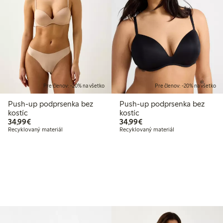
Pre členov: -20% na všetko
Pre členov: -20% na všetko
Push-up podprsenka bez
Push-up podprsenka bez
kostíc
kostíc
34,99 €
34,99 €
34,99€
34,99€
Recyklovaný materiál
Recyklovaný materiál