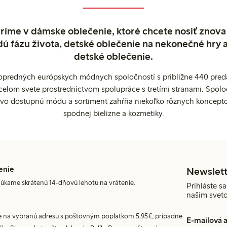
ríme v dámske oblečenie, ktoré chcete nosiť znova
dú fázu života, detské oblečenie na nekonečné hry 
detské oblečenie.
popredných európskych módnych spoločností s približne 440 preda
celom svete prostredníctvom spolupráce s tretími stranami. Spol
ovo dostupnú módu a sortiment zahŕňa niekoľko rôznych koncepto
spodnej bielizne a kozmetiky.
enie
Newslett
úkame skrátenú 14-dňovú lehotu na vrátenie.
Prihláste sa
naším svet
 na vybranú adresu s poštovným poplatkom 5,95€, prípadne
E-mailová 