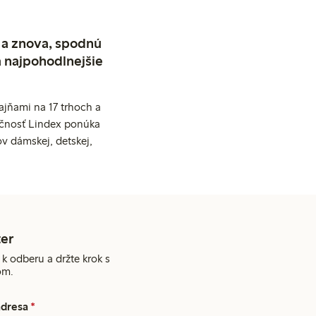
 a znova, spodnú
a najpohodlnejšie
jňami na 17 trhoch a
očnosť Lindex ponúka
v dámskej, detskej,
er
 k odberu a držte krok s
om.
adresa
*