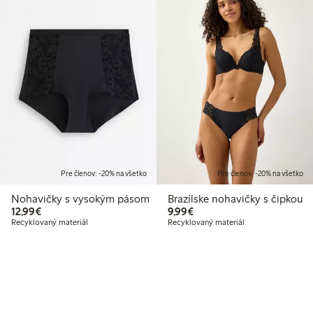
Pre členov: -20% na všetko
Pre členov: -20% na všetko
Nohavičky s vysokým pásom
Brazílske nohavičky s čipkou
12,99 €
9,99 €
12,99€
9,99€
Recyklovaný materiál
Recyklovaný materiál