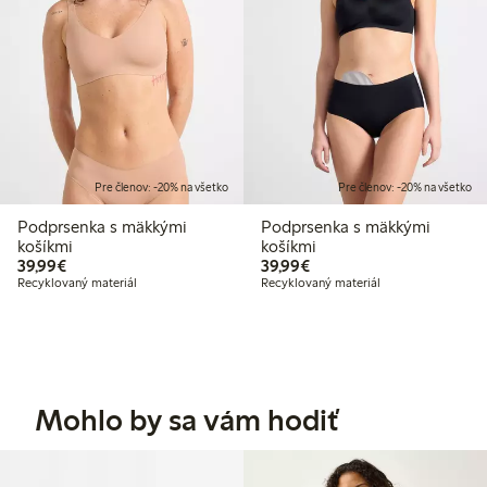
Pre členov: -20% na všetko
Pre členov: -20% na všetko
Podprsenka s mäkkými
Podprsenka s mäkkými
košíkmi
košíkmi
39,99 €
39,99 €
39,99€
39,99€
Recyklovaný materiál
Recyklovaný materiál
Mohlo by sa vám hodiť