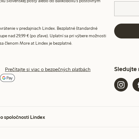
ku Slovenskej pošty alebo do BalíkoBoxu s poštovným
vrátenie v predajniach Lindex. Bezplatné štandardné
upe nad 29,99 € (po zľave). Uplatní sa pri výbere možnosti
 sa členom More at Lindex je bezplatné.
Sledujte
Prečítajte si viac o bezpečných platbách
 o spoločnosti Lindex