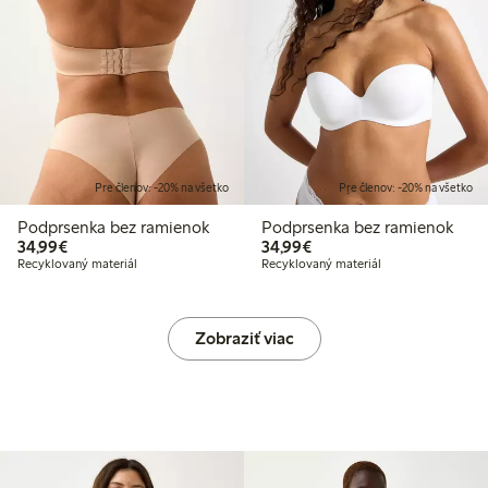
Pre členov: -20% na všetko
Pre členov: -20% na všetko
Podprsenka bez ramienok
Podprsenka bez ramienok
34,99 €
34,99 €
34,99€
34,99€
Recyklovaný materiál
Recyklovaný materiál
Zobraziť viac