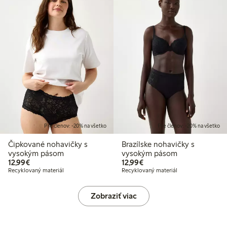
Pre členov: -20% na všetko
Pre členov: -20% na všetko
Čipkované nohavičky s
Brazílske nohavičky s
vysokým pásom
vysokým pásom
12,99 €
12,99 €
12,99€
12,99€
Recyklovaný materiál
Recyklovaný materiál
Zobraziť viac