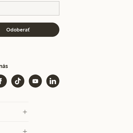
Odoberať
 nás