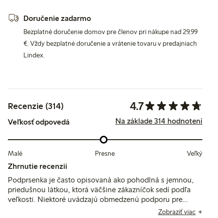
Doručenie zadarmo
Bezplatné doručenie domov pre členov pri nákupe nad 29,99
€. Vždy bezplatné doručenie a vrátenie tovaru v predajniach
Lindex.
4.7
Recenzie (314)
Na základe 314 hodnotení
Veľkosť odpovedá
Malé
Presne
Veľký
Zhrnutie recenzií
Podprsenka je často opisovaná ako pohodlná s jemnou,
priedušnou látkou, ktorá väčšine zákazníčok sedí podľa
veľkosti. Niektoré uvádzajú obmedzenú podporu pre
väčšie poprsie a občasné problémy so šírkou ramienok,
Zobraziť viac