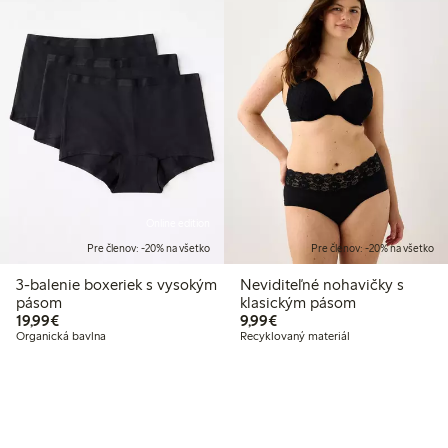
Online edition
Pre členov: -20% na všetko
Pre členov: -20% na všetko
3-balenie boxeriek s vysokým
Neviditeľné nohavičky s
pásom
klasickým pásom
19,99 €
9,99 €
19,99€
9,99€
Organická bavlna
Recyklovaný materiál