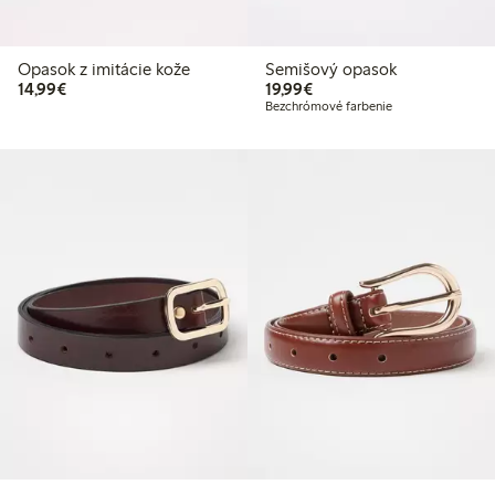
Opasok z imitácie kože
Semišový opasok
14,99 €
19,99 €
14,99€
19,99€
Bezchrómové farbenie