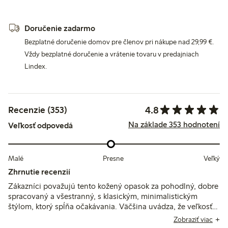
Doručenie zadarmo
Bezplatné doručenie domov pre členov pri nákupe nad 29,99 €.
Vždy bezplatné doručenie a vrátenie tovaru v predajniach
Lindex.
4.8
Recenzie (353)
Na základe 353 hodnotení
Veľkosť odpovedá
Malé
Presne
Veľký
Zhrnutie recenzií
Zákazníci považujú tento kožený opasok za pohodlný, dobre
spracovaný a všestranný, s klasickým, minimalistickým
štýlom, ktorý spĺňa očakávania. Väčšina uvádza, že veľkosť
zodpovedá skutočnosti, hoci niektorí navrhujú ďalšie
Zobraziť viac
veľkostné varianty alebo extra dierky pre užšie pásy, čo by