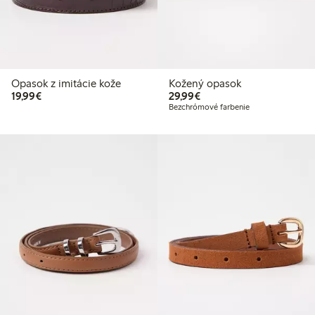
Opasok z imitácie kože
Kožený opasok
19,99 €
29,99 €
19,99€
29,99€
Bezchrómové farbenie