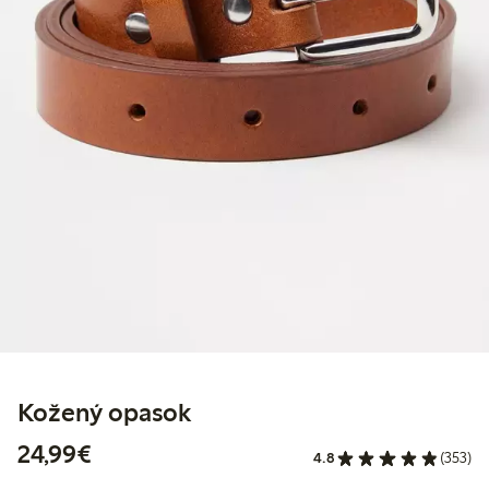
Kožený opasok
24,99 €
24,99€
4.8
(353)