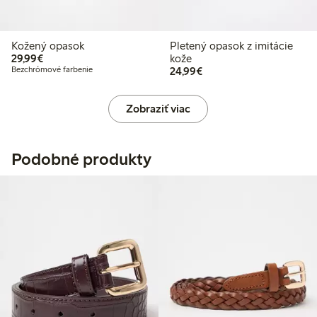
Kožený opasok
Pletený opasok z imitácie
29,99 €
29,99€
kože
24,99 €
Bezchrómové farbenie
24,99€
Zobraziť viac
Podobné produkty