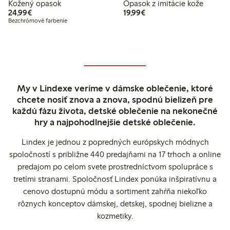
Kožený opasok
Opasok z imitácie kože
24,99 €
19,99 €
24,99€
19,99€
Bezchrómové farbenie
My v Lindexe veríme v dámske oblečenie, ktoré
chcete nosiť znova a znova, spodnú bielizeň pre
každú fázu života, detské oblečenie na nekonečné
hry a najpohodlnejšie detské oblečenie.
Lindex je jednou z popredných európskych módnych
spoločností s približne 440 predajňami na 17 trhoch a online
predajom po celom svete prostredníctvom spolupráce s
tretími stranami. Spoločnosť Lindex ponúka inšpiratívnu a
cenovo dostupnú módu a sortiment zahŕňa niekoľko
rôznych konceptov dámskej, detskej, spodnej bielizne a
kozmetiky.