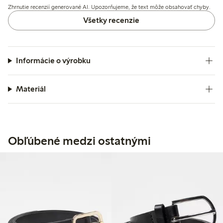
Zhrnutie recenzií generované AI. Upozorňujeme, že text môže obsahovať chyby.
zlepšilo použiteľnosť.
Všetky recenzie
Informácie o výrobku
Materiál
Obľúbené medzi ostatnými