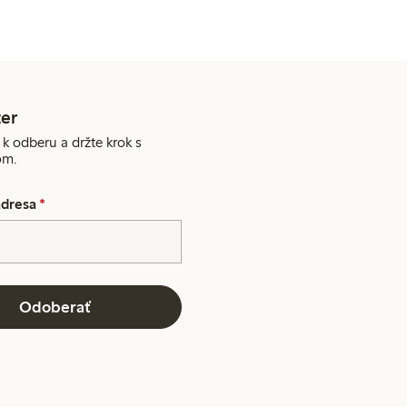
er
 k odberu a držte krok s
om.
adresa
*
Odoberať