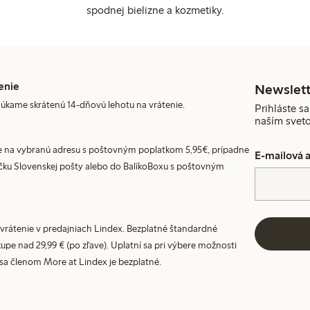
spodnej bielizne a kozmetiky.
enie
Newslett
úkame skrátenú 14-dňovú lehotu na vrátenie.
Prihláste sa
naším svet
 na vybranú adresu s poštovným poplatkom 5,95€, prípadne
E-mailová 
ku Slovenskej pošty alebo do BalíkoBoxu s poštovným
vrátenie v predajniach Lindex. Bezplatné štandardné
upe nad 29,99 € (po zľave). Uplatní sa pri výbere možnosti
 sa členom More at Lindex je bezplatné.