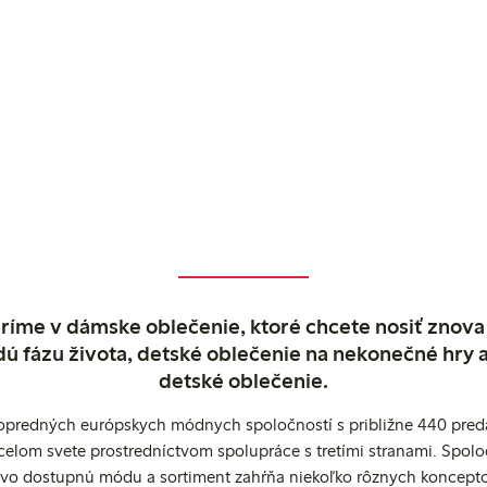
ríme v dámske oblečenie, ktoré chcete nosiť znova
dú fázu života, detské oblečenie na nekonečné hry 
detské oblečenie.
popredných európskych módnych spoločností s približne 440 preda
celom svete prostredníctvom spolupráce s tretími stranami. Spol
ovo dostupnú módu a sortiment zahŕňa niekoľko rôznych koncepto