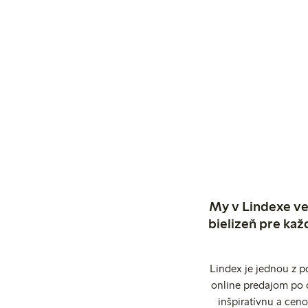
My v Lindexe ve
bielizeň pre kaž
Lindex je jednou z 
online predajom po 
inšpiratívnu a cen