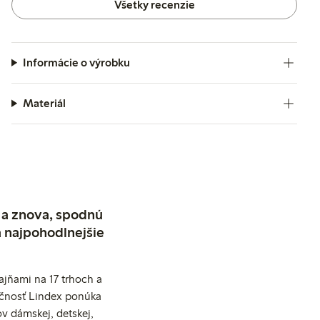
Všetky recenzie
Informácie o výrobku
Materiál
 a znova, spodnú
a najpohodlnejšie
jňami na 17 trhoch a
očnosť Lindex ponúka
v dámskej, detskej,