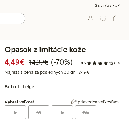
Slovakia / EUR
Opasok z imitácie kože
Zvýhodnená cena: 4,49 €
Bežná cena: 14,99 €
70% zľava
4,49€
(-70%)
14,99€
4.2
(19)
Najnižšia cena za po
Najnižšia cena za posledných 30 dní: 7,49€
Farba:
Lt beige
Vybrať veľkosť:
Sprievodca veľkosťami
Vybrať veľkosť:
S
M
L
XL