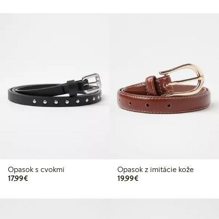
Opasok s cvokmi
Opasok z imitácie kože
17,99 €
19,99 €
17,99€
19,99€