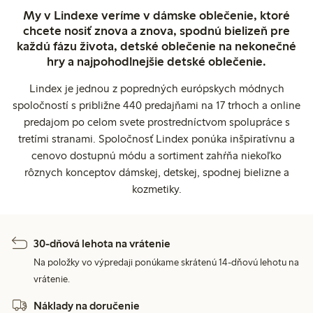
My v Lindexe veríme v dámske oblečenie, ktoré
chcete nosiť znova a znova, spodnú bielizeň pre
každú fázu života, detské oblečenie na nekonečné
hry a najpohodlnejšie detské oblečenie.
Lindex je jednou z popredných európskych módnych
spoločností s približne 440 predajňami na 17 trhoch a online
predajom po celom svete prostredníctvom spolupráce s
tretími stranami. Spoločnosť Lindex ponúka inšpiratívnu a
cenovo dostupnú módu a sortiment zahŕňa niekoľko
rôznych konceptov dámskej, detskej, spodnej bielizne a
kozmetiky.
30-dňová lehota na vrátenie
Na položky vo výpredaji ponúkame skrátenú 14-dňovú lehotu na
vrátenie.
Náklady na doručenie