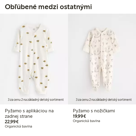
Obľúbené medzi ostatnými
3 za cenu 2 na základný detský sortiment
3 za cenu 2 na základný detský sortiment
Pyžamo s aplikáciou na
Pyžamo s nožičkami
19,99 €
zadnej strane
19,99€
22,99 €
22,99€
Organická bavlna
Organická bavlna