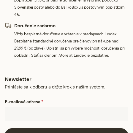
poplatkom 5,95€, prípadne doručenie na vybranú pobočku
Slovenskej pošty alebo do BalíkoBoxu s poštovným poplatkom
4€.
Doručenie zadarmo
Vždy bezplatné doručenie a vrátenie v predajniach Lindex.
Bezplatné štandardné doručenie pre členov pri nákupe nad
29,99 € (po zľave). Uplatní sa pri výbere možnosti doručenia pri
pokladni. Stať sa členom More at Lindex je bezplatné.
Newsletter
Prihláste sa k odberu a držte krok s naším svetom.
E-mailová adresa
*