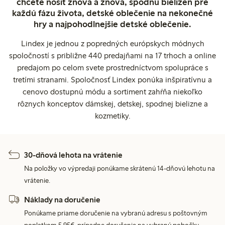
chcete nosiť znova a znova, spodnú bielizeň pre
každú fázu života, detské oblečenie na nekonečné
hry a najpohodlnejšie detské oblečenie.
Lindex je jednou z popredných európskych módnych
spoločností s približne 440 predajňami na 17 trhoch a online
predajom po celom svete prostredníctvom spolupráce s
tretími stranami. Spoločnosť Lindex ponúka inšpiratívnu a
cenovo dostupnú módu a sortiment zahŕňa niekoľko
rôznych konceptov dámskej, detskej, spodnej bielizne a
kozmetiky.
30-dňová lehota na vrátenie
Na položky vo výpredaji ponúkame skrátenú 14-dňovú lehotu na
vrátenie.
Náklady na doručenie
Ponúkame priame doručenie na vybranú adresu s poštovným