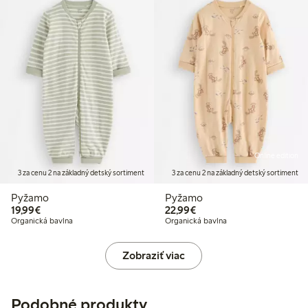
Online edition
3 za cenu 2 na základný detský sortiment
3 za cenu 2 na základný detský sortiment
Pyžamo
Pyžamo
19,99 €
22,99 €
19,99€
22,99€
Organická bavlna
Organická bavlna
Zobraziť viac
Podobné produkty