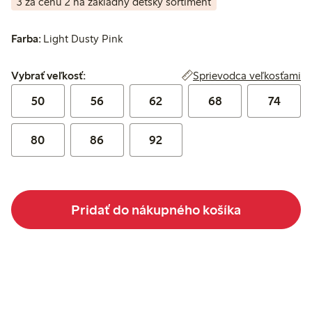
3 za cenu 2 na základný detský sortiment
Farba:
Light Dusty Pink
Vybrať veľkosť:
Sprievodca veľkosťami
Vybrať veľkosť:
50
56
62
68
74
80
86
92
Pridať do nákupného košíka