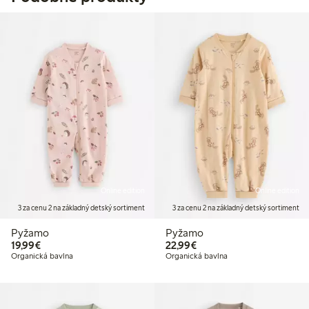
Online edition
Online edition
3 za cenu 2 na základný detský sortiment
3 za cenu 2 na základný detský sortiment
Pyžamo
Pyžamo
19,99 €
22,99 €
19,99€
22,99€
Organická bavlna
Organická bavlna