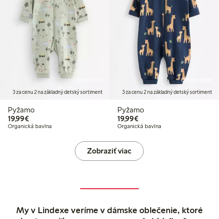
Online edition
Online edition
3 za cenu 2 na základný detský sortiment
3 za cenu 2 na základný detský sortiment
Pyžamo
Pyžamo
19,99 €
19,99 €
19,99€
19,99€
Organická bavlna
Organická bavlna
Zobraziť viac
My v Lindexe veríme v dámske oblečenie, ktoré