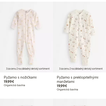
3 za cenu 2 na základný detský sortiment
3 za cenu 2 na základný detský sortiment
Pyžamo s nožičkami
Pyžamo s preklopiteľnými
19,99 €
19,99€
manžetami
19,99 €
Organická bavlna
19,99€
Organická bavlna