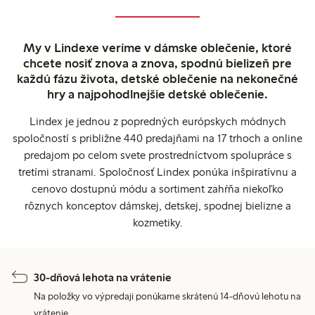
My v Lindexe veríme v dámske oblečenie, ktoré
chcete nosiť znova a znova, spodnú bielizeň pre
každú fázu života, detské oblečenie na nekonečné
hry a najpohodlnejšie detské oblečenie.
Lindex je jednou z popredných európskych módnych
spoločností s približne 440 predajňami na 17 trhoch a online
predajom po celom svete prostredníctvom spolupráce s
tretími stranami. Spoločnosť Lindex ponúka inšpiratívnu a
cenovo dostupnú módu a sortiment zahŕňa niekoľko
rôznych konceptov dámskej, detskej, spodnej bielizne a
kozmetiky.
30-dňová lehota na vrátenie
Na položky vo výpredaji ponúkame skrátenú 14-dňovú lehotu na
vrátenie.