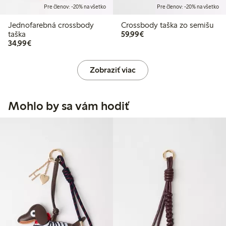
Pre členov: -20% na všetko
Pre členov: -20% na všetko
Jednofarebná crossbody
Crossbody taška zo semišu
59,99 €
taška
59,99€
34,99 €
34,99€
Zobraziť viac
Mohlo by sa vám hodiť