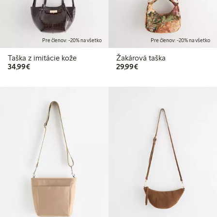
Pre členov: -20% na všetko
Pre členov: -20% na všetko
Taška z imitácie kože
Žakárová taška
34,99 €
29,99 €
34,99€
29,99€