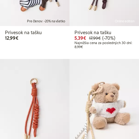
Pre členov: -20% na všetko
Online edition
Prívesok na tašku
Prívesok na tašku
12,99 €
Zvýhodnená cena: 5,39
Bežná cena: 17,99 
70% zľava
12,99€
5,39€
(-70%)
17,99€
Najnižšia cena za posledných 30 dní:
Najnižšia cena za posledných 30 dní
8,99€