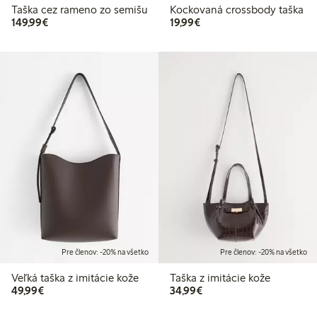
Taška cez rameno zo semišu
Kockovaná crossbody taška
149,99 €
19,99 €
149,99€
19,99€
Pre členov: -20% na všetko
Pre členov: -20% na všetko
Veľká taška z imitácie kože
Taška z imitácie kože
49,99 €
34,99 €
49,99€
34,99€