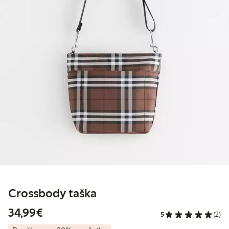
Crossbody taška
34,99 €
34,99€
5
(2)