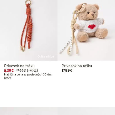
Online edition
Prívesok na tašku
Prívesok na tašku
 €
€
Zvýhodnená cena: 5,39 €
Bežná cena: 17,99 €
70% zľava
17,99 €
5,39€
(-70%)
17,99€
17,99€
Najnižšia cena za posledných 30 dní:
: 8,99 €
Najnižšia cena za posledných 30 dní: 8,99 €
8,99€