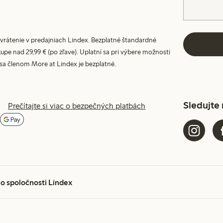
vrátenie v predajniach Lindex. Bezplatné štandardné
upe nad 29,99 € (po zľave). Uplatní sa pri výbere možnosti
 sa členom More at Lindex je bezplatné.
Sledujte
Prečítajte si viac o bezpečných platbách
 o spoločnosti Lindex