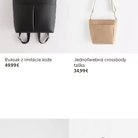
Ruksak z imitácie kože
Jednofarebná crossbody
49,99 €
49,99€
taška
34,99 €
34,99€