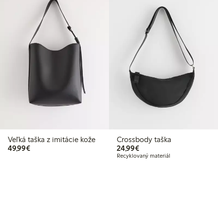
Veľká taška z imitácie kože
Crossbody taška
49,99 €
24,99 €
49,99€
24,99€
Recyklovaný materiál