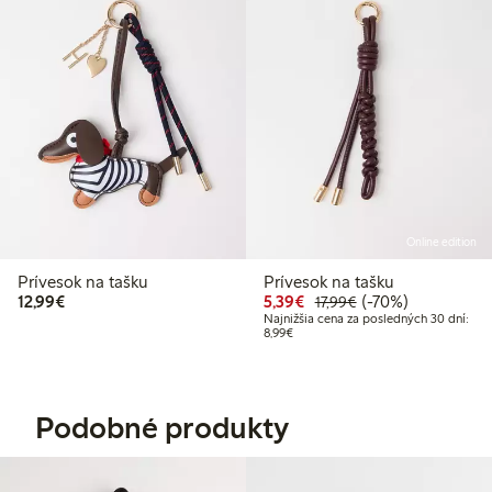
Online edition
Prívesok na tašku
Prívesok na tašku
12,99 €
Zvýhodnená cena: 5,39
Bežná cena: 17,99 
70% zľava
12,99€
5,39€
(-70%)
17,99€
Najnižšia cena za posledných 30 dní:
Najnižšia cena za posledných 30 dní
8,99€
Podobné produkty