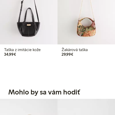
Taška z imitácie kože
Žakárová taška
34,99 €
29,99 €
34,99€
29,99€
Mohlo by sa vám hodiť