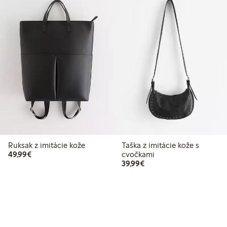
Ruksak z imitácie kože
Taška z imitácie kože s
49,99 €
49,99€
cvočkami
39,99 €
39,99€