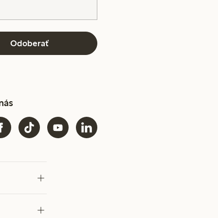
Odoberať
 nás