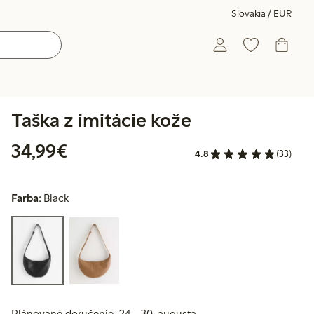
Slovakia / EUR
Taška z imitácie kože
34,99 €
34,99€
4.8
(33)
Farba:
Black
Plánované doručenie: 24 - 30. augusta