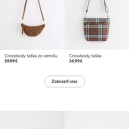
Crossbody taška zo semišu
Crossbody taška
59,99 €
34,99 €
59,99€
34,99€
Zobraziť viac