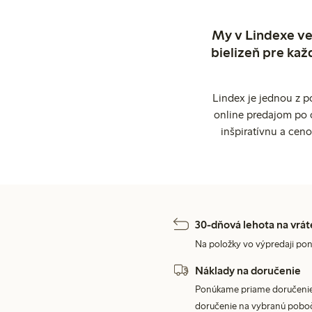
My v Lindexe ve
bielizeň pre kaž
Lindex je jednou z 
online predajom po 
inšpiratívnu a cen
30-dňová lehota na vrát
Na položky vo výpredaji pon
Náklady na doručenie
Ponúkame priame doručenie
doručenie na vybranú poboč