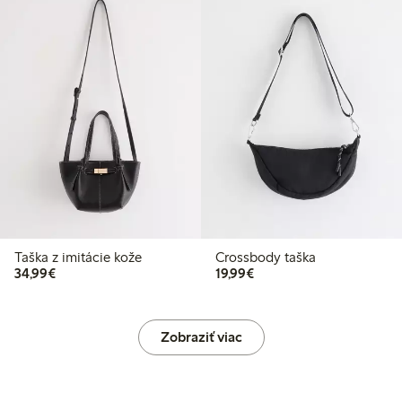
Taška z imitácie kože
Crossbody taška
34,99 €
19,99 €
34,99€
19,99€
Zobraziť viac