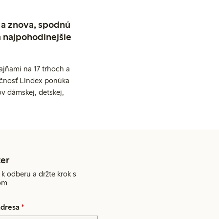
 a znova, spodnú
a najpohodlnejšie
jňami na 17 trhoch a
očnosť Lindex ponúka
v dámskej, detskej,
er
 k odberu a držte krok s
om.
adresa
*