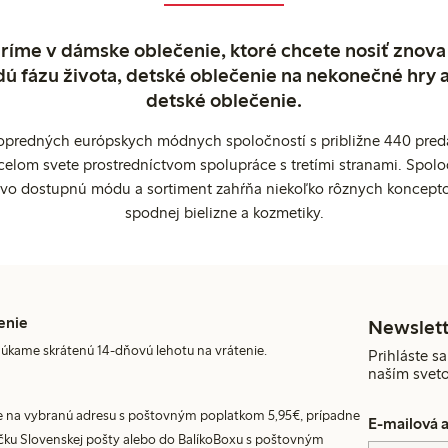
ríme v dámske oblečenie, ktoré chcete nosiť znova
dú fázu života, detské oblečenie na nekonečné hry 
detské oblečenie.
popredných európskych módnych spoločností s približne 440 preda
celom svete prostredníctvom spolupráce s tretími stranami. Spol
ovo dostupnú módu a sortiment zahŕňa niekoľko rôznych koncepto
spodnej bielizne a kozmetiky.
enie
Newslett
úkame skrátenú 14-dňovú lehotu na vrátenie.
Prihláste sa
naším svet
 na vybranú adresu s poštovným poplatkom 5,95€, prípadne
E-mailová 
ku Slovenskej pošty alebo do BalíkoBoxu s poštovným