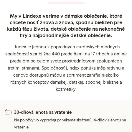
My v Lindexe veríme v dámske oblečenie, ktoré
chcete nosiť znova a znova, spodnú bielizeň pre
každú fázu života, detské oblečenie na nekonečné
hry a najpohodlnejšie detské oblečenie.
Lindex je jednou z popredných európskych módnych
spoločností s približne 440 predajňami na 17 trhoch a online
predajom po celom svete prostredníctvom spolupráce s
tretími stranami. Spoločnosť Lindex ponúka inšpiratívnu a
cenovo dostupnú módu a sortiment zahŕňa niekoľko
rôznych konceptov dámskej, detskej, spodnej bielizne a
kozmetiky.
30-dňová lehota na vrátenie
Na položky vo výpredaji ponúkame skrátenú 14-dňovú lehotu na
vrátenie.