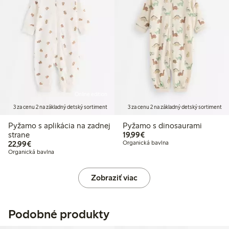
Online edition
3 za cenu 2 na základný detský sortiment
3 za cenu 2 na základný detský sortiment
Pyžamo s aplikácia na zadnej
Pyžamo s dinosaurami
19,99 €
strane
19,99€
22,99 €
22,99€
Organická bavlna
Organická bavlna
Zobraziť viac
Podobné produkty