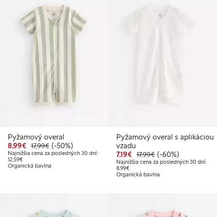
Online edition
Pyžamový overal
Pyžamový overal s aplikáciou
Zvýhodnená cena: 8,99 €
Bežná cena: 17,99 €
50% zľava
8,99€
(-50%)
vzadu
17,99€
Zvýhodnená cena: 7,19 €
Bežná cena: 17,99 
60% zľava
Najnižšia cena za posledných 30 dní:
7,19€
(-60%)
17,99€
Najnižšia cena za posledných 30 dní: 12,59 €
12,59€
Najnižšia cena za posledných 30 dní:
Organická bavlna
Najnižšia cena za posledných 30 dní
8,99€
Organická bavlna