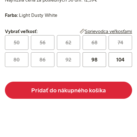
Farba:
Light Dusty White
Vybrať veľkosť:
Sprievodca veľkosťami
Vybrať veľkosť:
50
56
62
68
74
80
86
92
98
104
Pridať do nákupného košíka