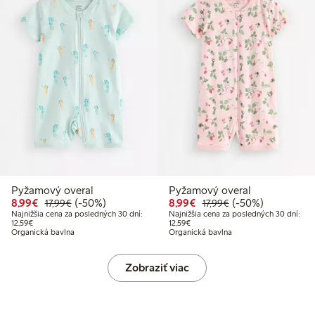
Pyžamový overal
Pyžamový overal
Zvýhodnená cena: 8,99 €
Bežná cena: 17,99 €
50% zľava
Zvýhodnená cena: 8,99
Bežná cena: 17,99 
50% zľava
8,99€
(-50%)
8,99€
(-50%)
17,99€
17,99€
Najnižšia cena za posledných 30 dní:
Najnižšia cena za posledných 30 dní:
Najnižšia cena za posledných 30 dní: 12,59 €
Najnižšia cena za posledných 30 dn
12,59€
12,59€
Organická bavlna
Organická bavlna
Zobraziť viac