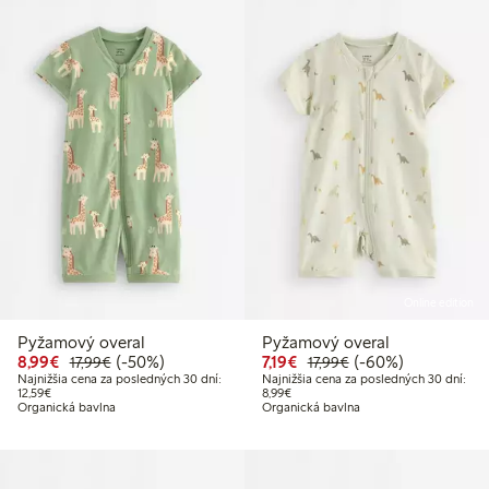
Online edition
Pyžamový overal
Pyžamový overal
Zvýhodnená cena: 8,99 €
Bežná cena: 17,99 €
50% zľava
Zvýhodnená cena: 7,19 €
Bežná cena: 17,99 
60% zľava
8,99€
(-50%)
7,19€
(-60%)
17,99€
17,99€
Najnižšia cena za posledných 30 dní:
Najnižšia cena za posledných 30 dní:
Najnižšia cena za posledných 30 dní: 12,59 €
Najnižšia cena za posledných 30 dní
12,59€
8,99€
Organická bavlna
Organická bavlna